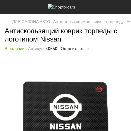
ДЛЯ САЛОНА АВТО
Антискользящие коврики на торпеду
Ан
Антискользящий коврик торпеды с
логотипом Nissan
В наличии
Артикул:
40650
Оставить отзыв