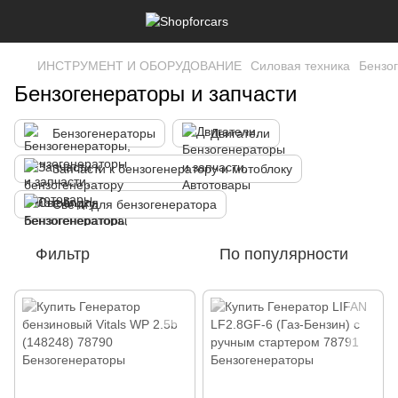
ИНСТРУМЕНТ И ОБОРУДОВАНИЕ
Силовая техника
Бензог
Бензогенераторы и запчасти
Бензогенераторы
Двигатели
Запчасти к бензогенератору и мотоблоку
Свечи для бензогенератора
Фильтр
По популярности