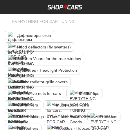
EVERYTHING FOR CAR TUNING
Дефлекторы окон
Hood deflectors (fly swatters)
Spoilers Visors for the rear window
Eyelashes - Headlight Protection
Winter radiator grille covers
Decorative nets for cars
Muffler tips
Car mirrors
Mud flaps for cars
Door moldings - Thresholds - salon
Antennas
Autobuffers
Hubcaps - Hubcap Stickers