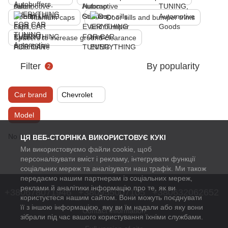
Titanium caps
Door sills and bumper trims
Spacers to increase ground clearance
Filter
By popularity
2
Car brand
Chevrolet
Model
No items
ЦЯ ВЕБ-СТОРІНКА ВИКОРИСТОВУЄ КУКІ
Ми використовуємо файли cookie, щоб
персоналізувати вміст і рекламу, інтегрувати функції
соціальних мереж та аналізувати наш трафік. Ми також
передаємо нашим партнерам із соціальних мереж,
реклами й аналітики інформацію про те, як ви
+380678071946
+380955007105
+380632062652
користуєтеся нашим сайтом. Вони можуть поєднувати
її з іншою інформацією, яку ви їм надали або яку вони
Contact information
зібрали під час вашого користування їхніми службами.