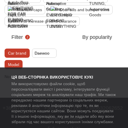
Titanium caps
Door sills and bumper trims
Spacers to increase ground clearance
Filter
By popularity
2
Car brand
Daewoo
Model
No items
ЦЯ ВЕБ-СТОРІНКА ВИКОРИСТОВУЄ КУКІ
Ми використовуємо файли cookie, щоб
персоналізувати вміст і рекламу, інтегрувати функції
соціальних мереж та аналізувати наш трафік. Ми також
передаємо нашим партнерам із соціальних мереж,
реклами й аналітики інформацію про те, як ви
+380678071946
+380955007105
+380632062652
користуєтеся нашим сайтом. Вони можуть поєднувати
її з іншою інформацією, яку ви їм надали або яку вони
Contact information
зібрали під час вашого користування їхніми службами.