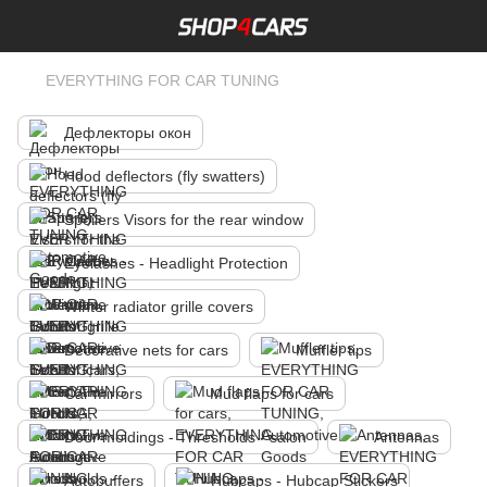
EVERYTHING FOR CAR TUNING
Дефлекторы окон
Hood deflectors (fly swatters)
Spoilers Visors for the rear window
Eyelashes - Headlight Protection
Winter radiator grille covers
Decorative nets for cars
Muffler tips
Car mirrors
Mud flaps for cars
Door moldings - Thresholds - salon
Antennas
Autobuffers
Hubcaps - Hubcap Stickers