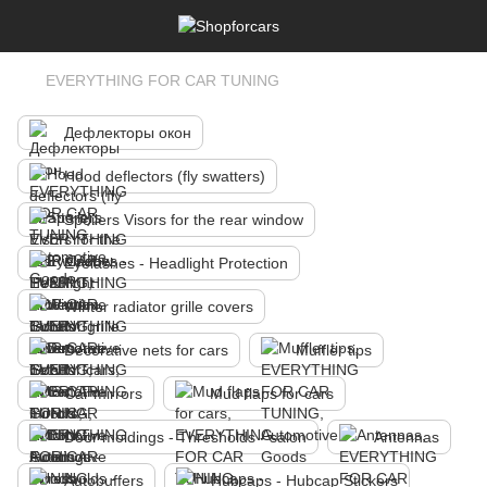
EVERYTHING FOR CAR TUNING
Дефлекторы окон
Hood deflectors (fly swatters)
Spoilers Visors for the rear window
Eyelashes - Headlight Protection
Winter radiator grille covers
Decorative nets for cars
Muffler tips
Car mirrors
Mud flaps for cars
Door moldings - Thresholds - salon
Antennas
Autobuffers
Hubcaps - Hubcap Stickers