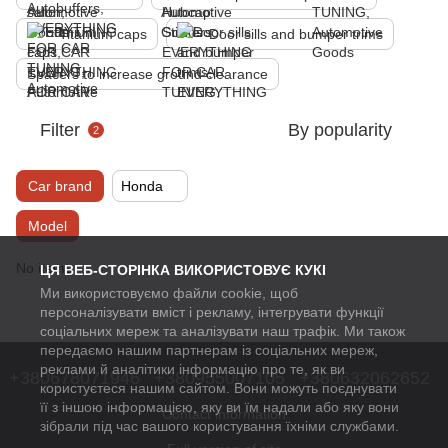
Titanium caps
Door sills and bumper trims
Spacers to increase ground clearance
Filter
By popularity
2
Car brand
Honda
Model
No items
ЦЯ ВЕБ-СТОРІНКА ВИКОРИСТОВУЄ КУКІ
Ми використовуємо файли cookie, щоб
персоналізувати вміст і рекламу, інтегрувати функції
соціальних мереж та аналізувати наш трафік. Ми також
передаємо нашим партнерам із соціальних мереж,
реклами й аналітики інформацію про те, як ви
+380678071946
+380955007105
+380632062652
користуєтеся нашим сайтом. Вони можуть поєднувати
її з іншою інформацією, яку ви їм надали або яку вони
Contact information
зібрали під час вашого користування їхніми службами.