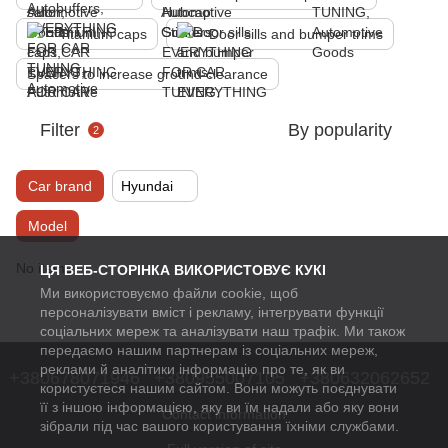
Titanium caps
Door sills and bumper trims
Spacers to increase ground clearance
Filter
By popularity
2
Car brand
Hyundai
Model
No items
ЦЯ ВЕБ-СТОРІНКА ВИКОРИСТОВУЄ КУКІ
Ми використовуємо файли cookie, щоб
персоналізувати вміст і рекламу, інтегрувати функції
соціальних мереж та аналізувати наш трафік. Ми також
передаємо нашим партнерам із соціальних мереж,
реклами й аналітики інформацію про те, як ви
+380678071946
+380955007105
+380632062652
користуєтеся нашим сайтом. Вони можуть поєднувати
її з іншою інформацією, яку ви їм надали або яку вони
Contact information
зібрали під час вашого користування їхніми службами.