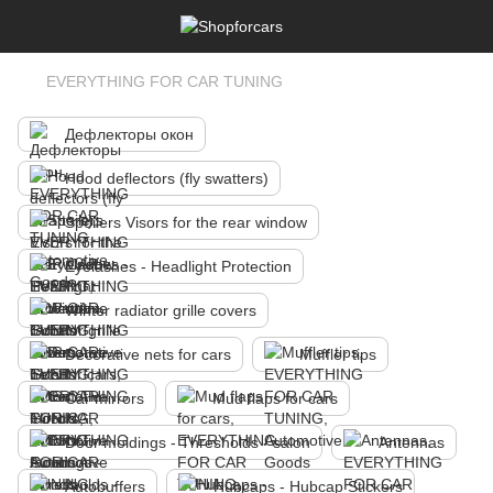
EVERYTHING FOR CAR TUNING
Дефлекторы окон
Hood deflectors (fly swatters)
Spoilers Visors for the rear window
Eyelashes - Headlight Protection
Winter radiator grille covers
Decorative nets for cars
Muffler tips
Car mirrors
Mud flaps for cars
Door moldings - Thresholds - salon
Antennas
Autobuffers
Hubcaps - Hubcap Stickers