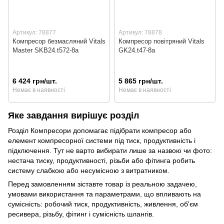
Артикул: 78877
Артикул: 78878
Компресор безмасляний Vitals
Компресор повітряний Vitals
Master SKB24.t572-8a
GK24.t47-8a
6 424 грн/шт.
5 865 грн/шт.
Немає в наявності
Немає в наявності
Яке завдання вирішує розділ
Розділ Компресори допомагає підібрати компресор або
елемент компресорної системи під тиск, продуктивність і
підключення. Тут не варто вибирати лише за назвою чи фото:
нестача тиску, продуктивності, різьби або фітинга робить
систему слабкою або несумісною з витратником.
Перед замовленням зіставте товар із реальною задачею,
умовами використання та параметрами, що впливають на
сумісність: робочий тиск, продуктивність, живлення, об'єм
ресивера, різьбу, фітинг і сумісність шлангів.