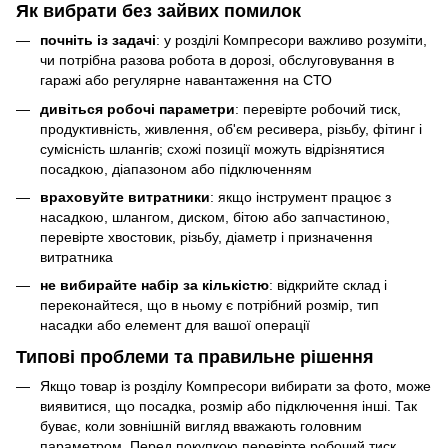
Як вибрати без зайвих помилок
почніть із задачі
: у розділі Компресори важливо розуміти,
чи потрібна разова робота в дорозі, обслуговування в
гаражі або регулярне навантаження на СТО
дивіться робочі параметри
: перевірте робочий тиск,
продуктивність, живлення, об'єм ресивера, різьбу, фітинг і
сумісність шлангів; схожі позиції можуть відрізнятися
посадкою, діапазоном або підключенням
враховуйте витратники
: якщо інструмент працює з
насадкою, шлангом, диском, бітою або запчастиною,
перевірте хвостовик, різьбу, діаметр і призначення
витратника
не вибирайте набір за кількістю
: відкрийте склад і
переконайтеся, що в ньому є потрібний розмір, тип
насадки або елемент для вашої операції
Типові проблеми та правильне рішення
Якщо товар із розділу Компресори вибирати за фото, може
виявитися, що посадка, розмір або підключення інші. Так
буває, коли зовнішній вигляд вважають головним
параметром. Перед покупкою перевірте робочий тиск,