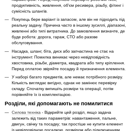
продуктивність, живлення, об'єм ресивера, різьбу, фітинг і
сумісність шлангів.
Покупець бере варіант із запасом, але він не підходить під
реальну задачу. Причина часто в іншому зусиллі, діапазоні,
живленні або типі витратника. До замовлення визначте, де
буде робота: дорога, гараж, СТО або разове
обслуговування.
Насадка, шланг, біта, диск або запчастина не стає на
інструмент. Помилка виникає через невідповідність
хвостовика, різьби, діаметра, квадрата або типу кріплення.
Перед оплатою звіряйте посадку й призначення елемента.
У наборі багато предметів, але немає потрібного розміру.
Кількість виглядає вигідно, однак не замінює перевірку
складу. Спочатку випишіть розміри та операції, потім
порівняйте їх із комплектацією.
Розділи, які допомагають не помилитися
Силова техніка
- Відкрийте цей розділ, якщо задача
залежить від таких параметрів: навантаження, пальне,
двигун, свічку та посадку; так простіше не купити елемент
із невідповідною посадкою, розміром або підключенням.