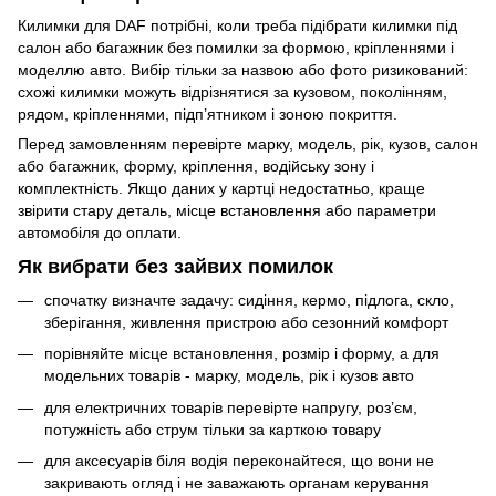
Килимки для DAF потрібні, коли треба підібрати килимки під
салон або багажник без помилки за формою, кріпленнями і
моделлю авто. Вибір тільки за назвою або фото ризикований:
схожі килимки можуть відрізнятися за кузовом, поколінням,
рядом, кріпленнями, підп’ятником і зоною покриття.
Перед замовленням перевірте марку, модель, рік, кузов, салон
або багажник, форму, кріплення, водійську зону і
комплектність. Якщо даних у картці недостатньо, краще
звірити стару деталь, місце встановлення або параметри
автомобіля до оплати.
Як вибрати без зайвих помилок
спочатку визначте задачу: сидіння, кермо, підлога, скло,
зберігання, живлення пристрою або сезонний комфорт
порівняйте місце встановлення, розмір і форму, а для
модельних товарів - марку, модель, рік і кузов авто
для електричних товарів перевірте напругу, роз’єм,
потужність або струм тільки за карткою товару
для аксесуарів біля водія переконайтеся, що вони не
закривають огляд і не заважають органам керування