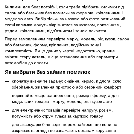
Килимки для Seat потрібні, коли треба підібрати килимки під
салон або багажник без помилки за формою, кріпленнями і
моделлю авто. Вибір тільки за назвою або фото ризикований:
схожі килимки можуть відрізнятися за кузовом, поколінням,
рядом, кріпленнями, підп’ятником і зоною покриття.
Перед замовленням перевірте марку, модель, рік, кузов, салон
або багажник, форму, кріплення, водійську зону і
комплектність. Якщо даних у картці недостатньо, краще
звірити стару деталь, місце встановлення або параметри
автомобіля до оплати.
Як вибрати без зайвих помилок
спочатку визначте задачу: сидіння, кермо, підлога, скло,
зберігання, живлення пристрою або сезонний комфорт
порівняйте місце встановлення, розмір і форму, а для
модельних товарів - марку, модель, рік і кузов авто
для електричних товарів перевірте напругу, роз’єм,
потужність або струм тільки за карткою товару
для аксесуарів біля водія переконайтеся, що вони не
закривають огляд і не заважають органам керування