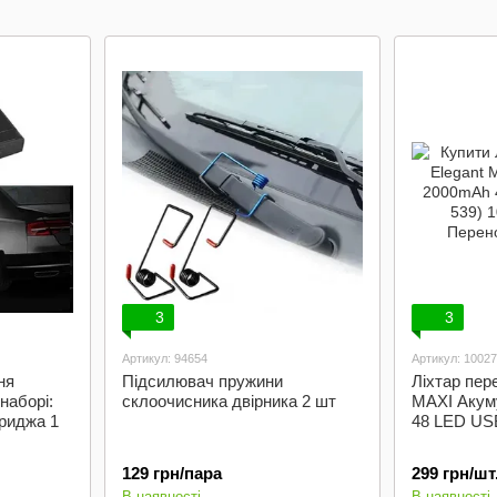
втомобіліста
та догляду для
автомобіліста
3
3
Артикул: 94654
Артикул: 1002
ня
Підсилювач пружини
Ліхтар пер
наборі:
склоочисника двірника 2 шт
MAXI Акум
триджа 1
48 LED USB
129 грн/пара
299 грн/шт
В наявності
В наявності