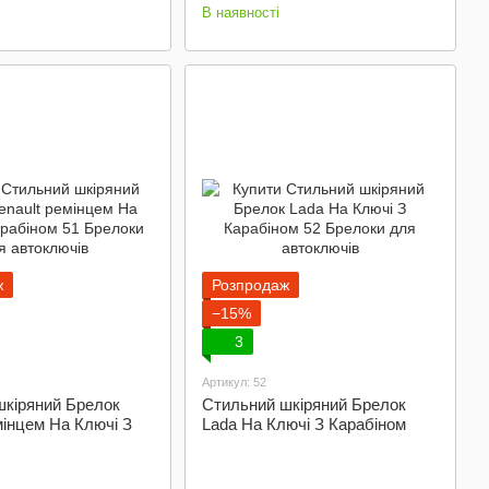
В наявності
ж
Розпродаж
−15%
3
Артикул: 52
шкіряний Брелок
Стильний шкіряний Брелок
мінцем На Ключі З
Lada На Ключі З Карабіном