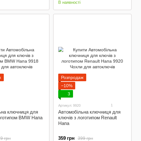
В наявності
ж
Розпродаж
−10%
3
1
Артикул: 9920
ьна ключниця для
Автомобільна ключниця для
логотипом BMW Напа
ключів з логотипом Renault
Напа
359 грн
9 грн
399 грн