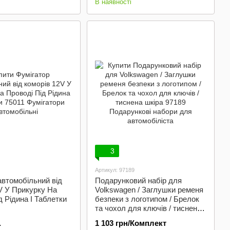
В наявності
3
Артикул: 97189
автомобільний від
Подарунковий набір для
V У Прикурку На
Volkswagen / Заглушки ременя
д Рідина І Таблетки
безпеки з логотипом / Брелок
та чохол для ключів / тиснена
шкіра
.
1 103 грн/Комплект