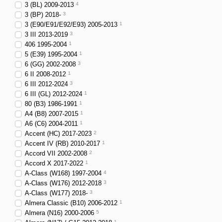
персоналізації машин
3 (BL) 2009-2013
4
3 (BP) 2018-
3
Розхідники та к
3 (E90/E91/E92/E93) 2005-2013
1
3 III 2013-2019
3
Для регулярного використ
406 1995-2004
1
або марку автомобіля - з
5 (E39) 1995-2004
1
Набори техдопомоги
6 (GG) 2002-2008
3
6 II 2008-2012
1
Двірники та склооч
6 III 2012-2024
3
Портативні зарядні
6 III (GL) 2012-2024
1
й умови використання
80 (B3) 1986-1991
1
A4 (B8) 2007-2015
1
Ліхтарики, перенос
A6 (C6) 2004-2011
1
кемпінгу та діагностик
Accent (HC) 2017-2023
2
Accent IV (RB) 2010-2017
1
Як вибрати без
Accord VII 2002-2008
2
Для подарунка врахов
Accord X 2017-2022
1
A-Class (W168) 1997-2004
4
Для двірників порівн
A-Class (W176) 2012-2018
3
Для електрики й заряд
A-Class (W177) 2018-
3
Almera Classic (B10) 2006-2012
1
Для декоративних това
Almera (N16) 2000-2006
5
1