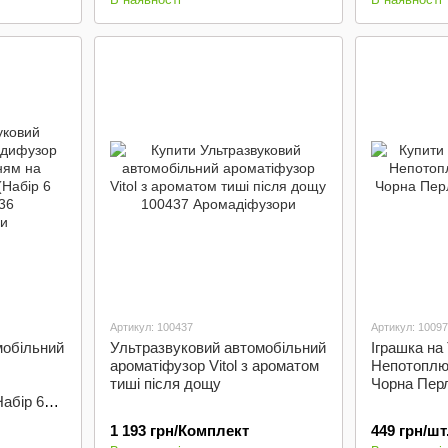
Артикул: 100437
Артикул: 1009
мобільний
Ультразвуковий автомобільний
Іграшка на
ароматіфузор Vitol з ароматом
Непотоплю
тиші після дощу
Чорна Пер
Набір 6
1 193 грн/Комплект
449 грн/шт