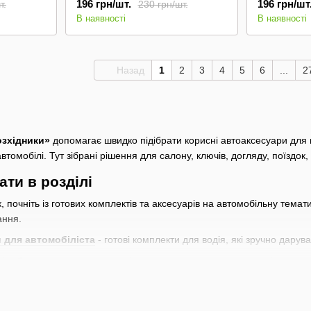
196 грн/шт.
196 грн/шт
т.
230 грн/шт.
В наявності
В наявності
Назад
1
2
3
4
5
6
...
2
озхідники»
допомагає швидко підібрати корисні автоаксесуари для 
автомобілі. Тут зібрані рішення для салону, ключів, догляду, поїздо
ти в розділі
 почніть із готових комплектів та аксесуарів на автомобільну темати
ання.
 для автомобіліста
- готові комплекти для водія, які зручно дарув
ів
,
брелоки для автоключів
та
портмоне для документів
- комп
вто
,
автомобільні емблеми та логотипи
,
рамки номера та болт