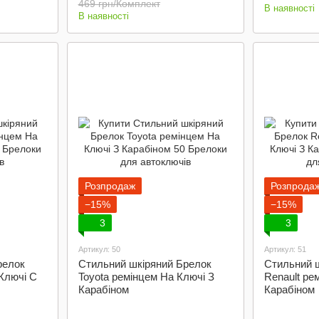
469 грн/Комплект
В наявності
В наявності
Розпродаж
Розпрода
−15%
−15%
3
3
Артикул: 50
Артикул: 51
релок
Стильний шкіряний Брелок
Стильний 
Ключі C
Toyota ремінцем На Ключі З
Renault ре
Карабіном
Карабіном