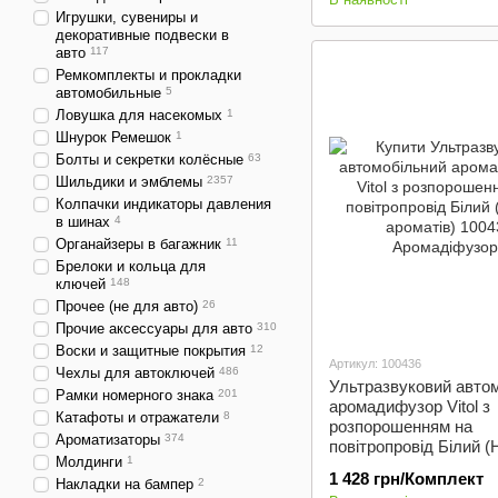
Игрушки, сувениры и
декоративные подвески в
авто
117
Ремкомплекты и прокладки
автомобильные
5
Ловушка для насекомых
1
Шнурок Ремешок
1
Болты и секретки колёсные
63
Шильдики и эмблемы
2357
Колпачки индикаторы давления
в шинах
4
Органайзеры в багажник
11
Брелоки и кольца для
ключей
148
Прочее (не для авто)
26
Прочие аксессуары для авто
310
Воски и защитные покрытия
12
Артикул: 100436
Чехлы для автоключей
486
Ультразвуковий авто
Рамки номерного знака
201
аромадифузор Vitol з
Катафоты и отражатели
8
розпорошенням на
Ароматизаторы
374
повітропровід Білий (
Молдинги
1
ароматів)
1 428 грн/Комплект
Накладки на бампер
2