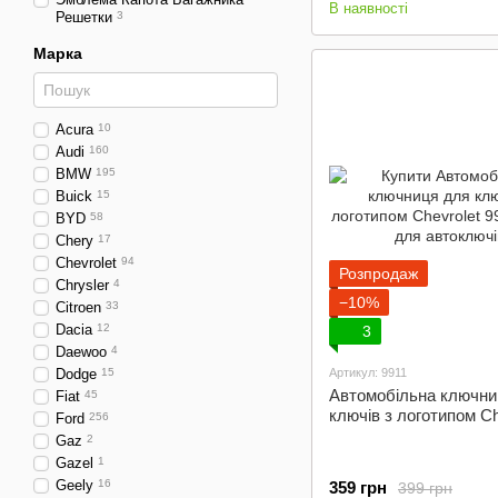
В наявності
Решетки
3
Марка
Acura
10
Audi
160
BMW
195
Buick
15
BYD
58
Chery
17
Chevrolet
94
Розпродаж
Chrysler
4
−10%
Citroen
33
Dacia
12
3
Daewoo
4
Dodge
15
Артикул: 9911
Автомобільна ключни
Fiat
45
ключів з логотипом Ch
Ford
256
Gaz
2
Gazel
1
Geely
16
359 грн
399 грн