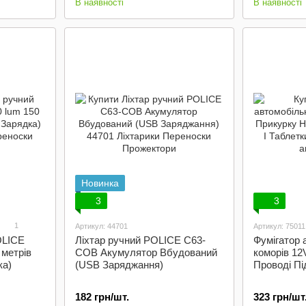
В наявності
В наявності
Новинка
3
3
1
Артикул: 44701
Артикул: 75011
OLICE
Ліхтар ручний POLICE C63-
Фумігатор 
 метрів
COB Акумулятор Вбудований
коморів 12
ка)
(USB Заряджання)
Проводі Пі
182 грн/шт.
323 грн/шт