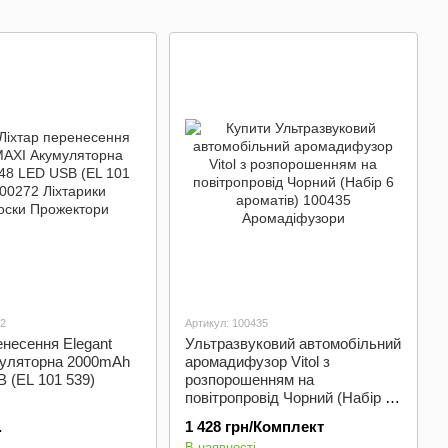
Значки -
Номера
Логотипи
72
Артикул: 100435
енесення Elegant
Ультразвуковий автомобільний
уляторна 2000mAh
аромадифузор Vitol з
 (EL 101 539)
розпорошенням на
повітропровід Чорний (Набір 6
ароматів)
.
1 428 грн/Комплект
В наявності