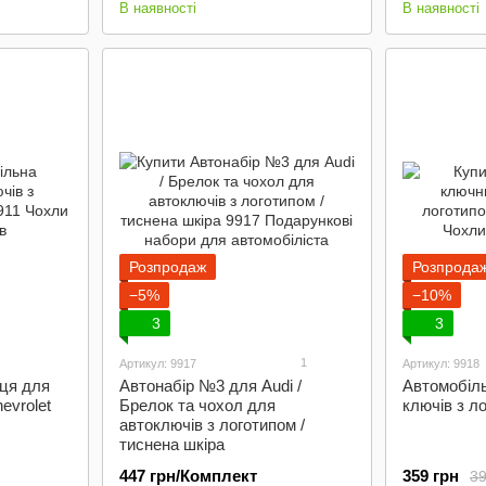
В наявності
В наявності
Розпродаж
Розпрода
−5%
−10%
3
3
1
Артикул: 9917
Артикул: 9918
ця для
Автонабір №3 для Audi /
Автомобіл
evrolet
Брелок та чохол для
ключів з 
автоключів з логотипом /
тиснена шкіра
447 грн/Комплект
359 грн
39