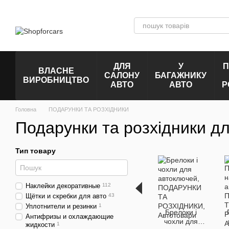
Перейти до основного контенту
ДЛЯ
У
П
ВЛАСНЕ
САЛОНУ
БАГАЖНИКУ
ВИРОБНИЦТВО
АВТО
АВТО
Р
Головна
ПОДАРУНКИ ТА РОЗХІДНИКИ
Подарунки та розхідники дл
Тип товару
Наклейки декоративные
112
Щётки и скребки для авто
43
Уплотнители и резинки
1
Брелоки і
Антифризы и охлаждающие
чохли для
жидкости
1