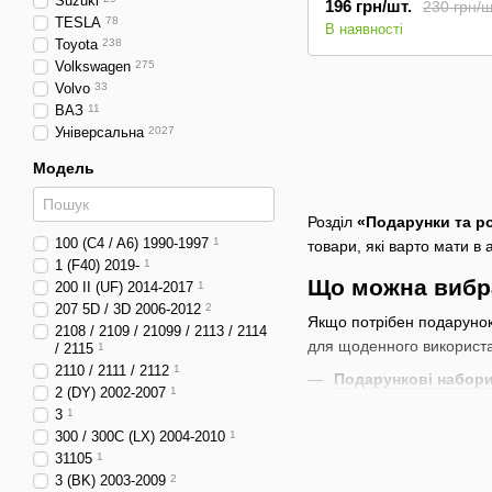
Suzuki
196 грн/шт.
230 грн/ш
TESLA
78
В наявності
Toyota
238
Volkswagen
275
Volvo
33
ВАЗ
11
Універсальна
2027
Модель
Розділ
«Подарунки та р
100 (C4 / A6) 1990-1997
1
товари, які варто мати в 
1 (F40) 2019-
1
Що можна вибра
200 II (UF) 2014-2017
1
207 5D / 3D 2006-2012
2
Якщо потрібен подарунок,
2108 / 2109 / 21099 / 2113 / 2114
для щоденного використ
/ 2115
1
2110 / 2111 / 2112
1
Подарункові набори
2 (DY) 2002-2007
1
Чохли для автоключ
3
1
використання.
300 / 300C (LX) 2004-2010
1
31105
1
Ароматизатори в а
3 (BK) 2003-2009
2