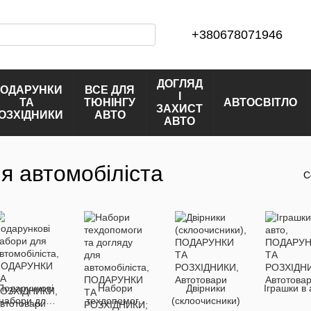
+380678071946
ДОГЛЯД
ОДАРУНКИ
ВСЕ ДЛЯ
І
ТА
ТЮНІНГУ
АВТОСВІТЛО
ЗАХИСТ
ОЗХІДНИКИ
АВТО
АВТО
я автомобіліста
С
Подарункові
Набори
Двірники
Іграшки в 
набори для
техдопомоги
(склоочисники)