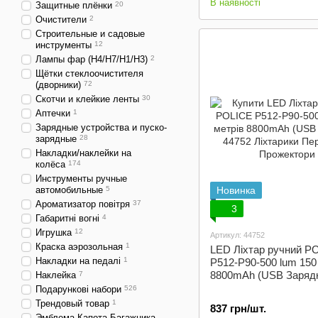
В наявності
Защитные плёнки
20
Очистители
2
Строительные и садовые
инструменты
12
Лампы фар (Н4/Н7/H1/H3)
2
Щётки стеклоочистителя
(дворники)
72
Скотчи и клейкие ленты
30
Аптечки
1
Зарядные устройства и пуско-
зарядные
28
Накладки/наклейки на
колёса
174
Инструменты ручные
автомобильные
5
Новинка
Ароматизатор повітря
37
3
Габаритні вогні
4
Игрушка
12
Артикул: 44752
Краска аэрозольная
1
LED Ліхтар ручний P
Накладки на педалі
1
P512-P90-500 lum 150
8800mAh (USB Заряд
Наклейка
7
Подарункові набори
526
Трендовый товар
1
837 грн/шт.
Эмблема Капота Багажника