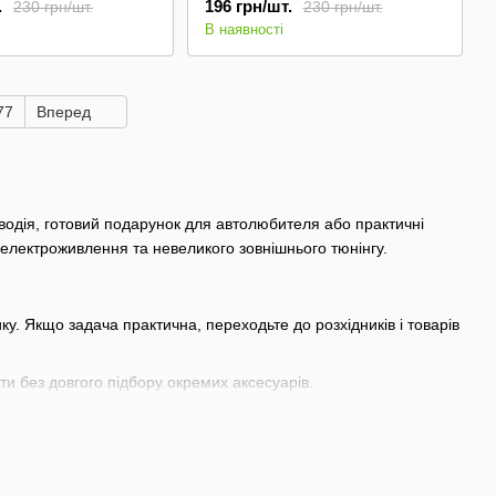
.
196 грн/шт.
230 грн/шт.
230 грн/шт.
В наявності
77
Вперед
водія, готовий подарунок для автолюбителя або практичні
к, електроживлення та невеликого зовнішнього тюнінгу.
ку. Якщо задача практична, переходьте до розхідників і товарів
ати без довгого підбору окремих аксесуарів.
актні аксесуари для ключів, документів і щоденного
и
,
наклейки на автомобіль
- товари для оформлення та