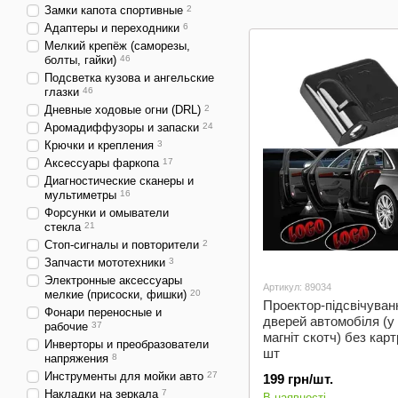
автоключей
а
Замки капота спортивные
2
Адаптеры и переходники
6
Мелкий крепёж (саморезы,
болты, гайки)
46
Подсветка кузова и ангельские
глазки
46
Дневные ходовые огни (DRL)
2
Аромадиффузоры и запаски
24
Крючки и крепления
3
Аксессуары фаркопа
17
Диагностические сканеры и
мультиметры
16
Форсунки и омыватели
стекла
21
Стоп-сигналы и повторители
2
Запчасти мототехники
3
Электронные аксессуары
Артикул: 89034
мелкие (присоски, фишки)
20
Проектор-підсвічуван
Фонари переносные и
дверей автомобіля (у 
рабочие
37
магніт скотч) без кар
Инверторы и преобразователи
шт
напряжения
8
Инструменты для мойки авто
27
199 грн/шт.
Накладки на зеркала
7
В наявності