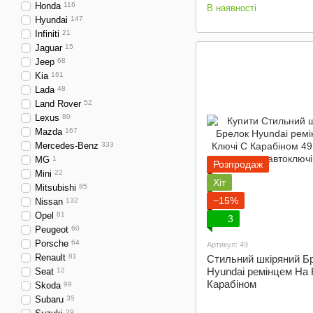
Honda
116
В наявності
Hyundai
147
Infiniti
21
Jaguar
15
Jeep
68
Kia
161
Lada
48
Land Rover
52
Lexus
80
Mazda
167
Mercedes-Benz
333
MG
1
Розпродаж
Mini
22
Хіт
Mitsubishi
85
−15%
Nissan
132
Opel
81
3
Peugeot
60
Porsche
64
Артикул: 49
Renault
81
Стильний шкіряний Б
Hyundai ремінцем На 
Seat
12
Карабіном
Skoda
99
Subaru
35
29