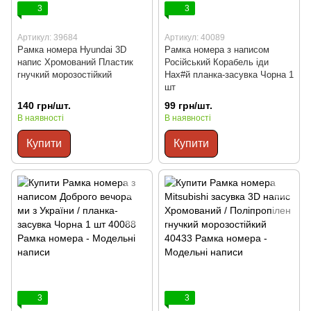
3
3
Артикул: 39684
Артикул: 40089
Рамка номера Hyundai 3D
Рамка номера з написом
напис Хромований Пластик
Російський Корабель іди
гнучкий морозостійкий
Нах#й планка-засувка Чорна 1
шт
140 грн/шт.
99 грн/шт.
В наявності
В наявності
Купити
Купити
3
3