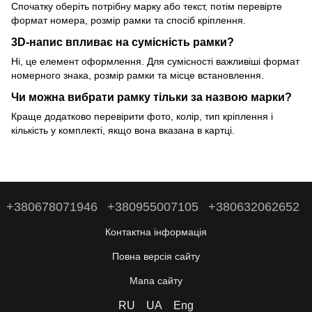
Спочатку оберіть потрібну марку або текст, потім перевірте
формат номера, розмір рамки та спосіб кріплення.
3D-напис впливає на сумісність рамки?
Ні, це елемент оформлення. Для сумісності важливіші формат
номерного знака, розмір рамки та місце встановлення.
Чи можна вибрати рамку тільки за назвою марки?
Краще додатково перевірити фото, колір, тип кріплення і
кількість у комплекті, якщо вона вказана в картці.
+380678071946
+380955007105
+380632062652
Контактна інформація
Повна версія сайту
Мапа сайту
RU
UA
Eng