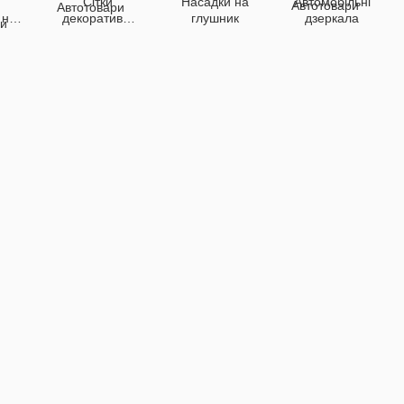
Сітки
Насадки на
Автомобільні
 на
декоративні
глушник
дзеркала
у
для авто
ра