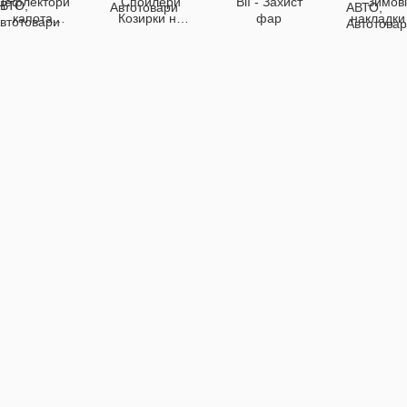
Дефлектори
Спойлери
Вії - Захист
Зимові
капота
Козирки на
фар
накладки
(мухобійки)
заднє скло
решітк
радіато