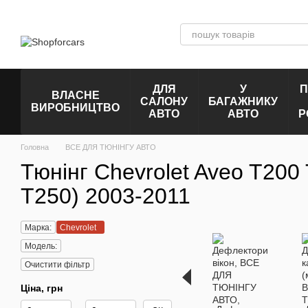
Перейти до основного контенту
ДЛЯ
У
П
ВЛАСНЕ
САЛОНУ
БАГАЖНИКУ
ВИРОБНИЦТВО
АВТО
АВТО
Р
Головна
ВСЕ ДЛЯ ТЮНІНГУ АВТО
Тюнінг Chevrolet Aveo T20
T250) 2003-2011
Марка:
Chevrolet
Модель:
Очистити фільтр
Ціна, грн
Від Ціна, грн
До Ціна, грн