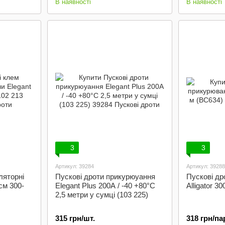
В наявності
В наявності
3
3
Артикул: 39284
Артикул: 39288
ляторні
Пускові дроти прикурюуання
Пускові др
см 300-
Elegant Plus 200А / -40 +80°C
Alligator 3
2,5 метри у сумці (103 225)
315 грн/шт.
318 грн/па