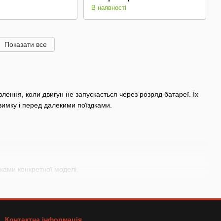
В наявності
Показати все
ення, коли двигун не запускається через розряд батареї. Їх
зимку і перед далекими поїздками.
иками конкретної моделі.
а порядку підключення, зазначеного в інструкції до автомобіля
, параметри яких не підходять вашому авто.
Контактна інформація