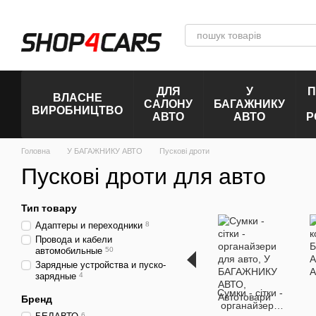
Перейти до основного контенту
ДЛЯ
У
П
ВЛАСНЕ
САЛОНУ
БАГАЖНИКУ
ВИРОБНИЦТВО
АВТО
АВТО
Р
Головна
У БАГАЖНИКУ АВТО
Пускові дроти
Пускові дроти для авто
Тип товару
Адаптеры и переходники
8
Провода и кабели
автомобильные
50
Зарядные устройства и пуско-
зарядные
4
Сумки - сітки -
Бренд
органайзери
6