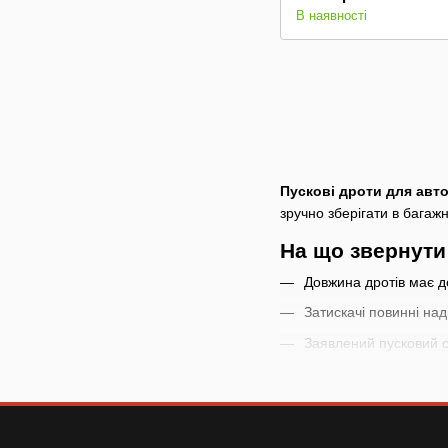
В наявності
Пускові дроти для авт
зручно зберігати в багаж
На що звернути
Довжина дротів має д
Затискачі повинні над
Заявлений пусковий ст
Як використову
Перед підключенням перев
і товару. Не використову