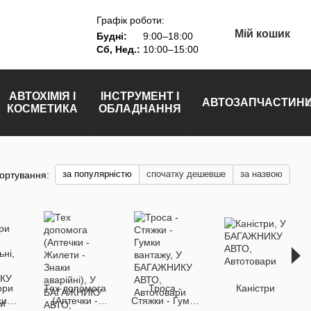
Графік роботи:
Мій кошик
Будні:
9:00–18:00
Сб, Нед.:
10:00–15:00
АВТОХІМІЯ І
ІНСТРУМЕНТ І
АВТОЗАПЧАСТИН
КОСМЕТИКА
ОБЛАДНАННЯ
за популярністю
спочатку дешевше
за назвою
ортування:
ори
Тех допомога
Троса -
Каністри
си
(Аптечки -
Стяжки - Гумки