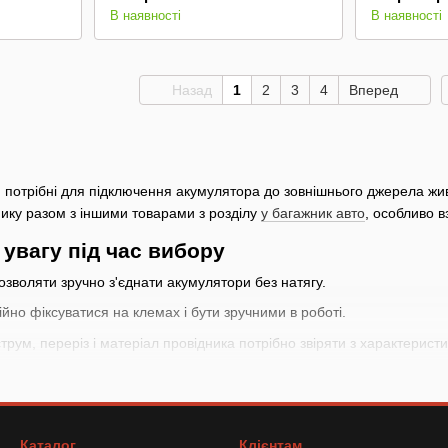
В наявності
В наявності
Назад
1
2
3
4
Вперед
о
потрібні для підключення акумулятора до зовнішнього джерела живл
нику разом з іншими товарами з розділу
у багажник авто
, особливо в
 увагу під час вибору
озволяти зручно з'єднати акумулятори без натягу.
ійно фіксуватися на клемах і бути зручними в роботі.
рум, переріз і матеріал провідника потрібно звіряти з характерист
вати пускові дроти безпечно
ірте ізоляцію, затискачі і чистоту клем. Дотримуйтеся полярності т
йте пошкоджені дроти, затискачі з поганим контактом або аксесуари
Каталог
Клієнтам