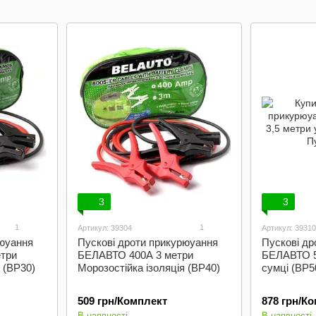
автомобіл
3
3
1
1
Артикул: 39304
Артикул: 39310
рюуання
Пускові дроти прикурюуання
Пускові др
три
БЕЛАВТО 400А 3 метри
БЕЛАВТО 5
 (BP30)
Морозостійка ізоляція (BP40)
сумці (BP5
509 грн/Комплект
878 грн/К
В наявності
В наявності