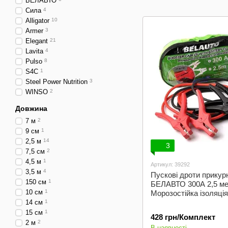
БЕЛАВТО
для авто
Сила
4
Alligator
10
Armer
3
Elegant
21
Lavita
4
Pulso
8
S4C
1
Steel Power Nutrition
3
WINSO
2
Довжина
7 м
2
9 см
1
2,5 м
14
3
7,5 см
2
4,5 м
1
Артикул: 39292
3,5 м
4
Пускові дроти прику
150 см
1
БЕЛАВТО 300А 2,5 ме
10 см
1
Морозостійка ізоляція
14 см
1
15 см
1
428 грн/Комплект
2 м
2
В наявності