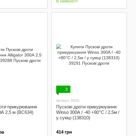
В наявності
3
Артикул: 39291
оти прикурювання
Пускові дроти прикурюуання
00А 2,5 м (BC634)
Winso 300А / -40 +80°C / 2,5м /
у сумці (138310)
ра
414 грн