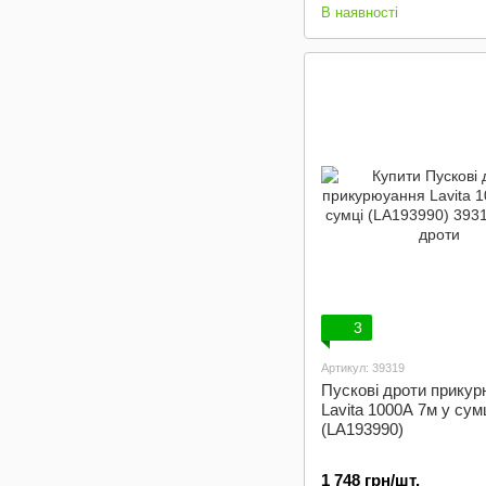
В наявності
3
Артикул: 39319
Пускові дроти прику
Lavita 1000А 7м у сум
(LA193990)
1 748 грн/шт.