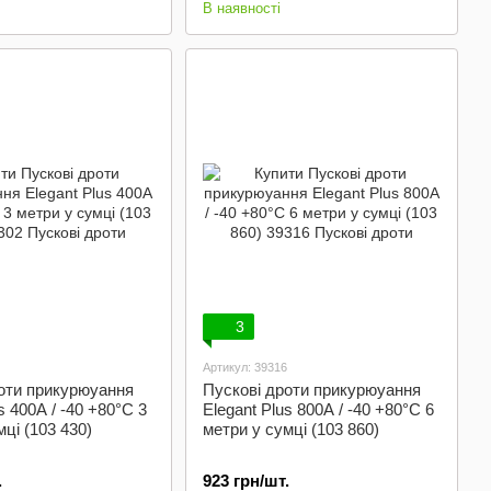
В наявності
3
Артикул: 39316
оти прикурюуання
Пускові дроти прикурюуання
s 400А / -40 +80°C 3
Elegant Plus 800А / -40 +80°C 6
ці (103 430)
метри у сумці (103 860)
.
923 грн/шт.