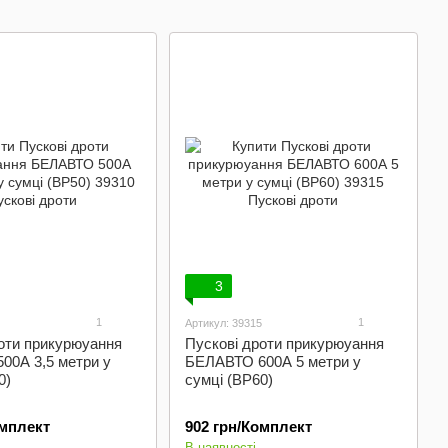
ьні
Жилети -
вантажу
Знаки
аварійні)
3
1
1
Артикул: 39315
оти прикурюуання
Пускові дроти прикурюуання
00А 3,5 метри у
БЕЛАВТО 600А 5 метри у
0)
сумці (BP60)
омплект
902 грн/Комплект
В наявності