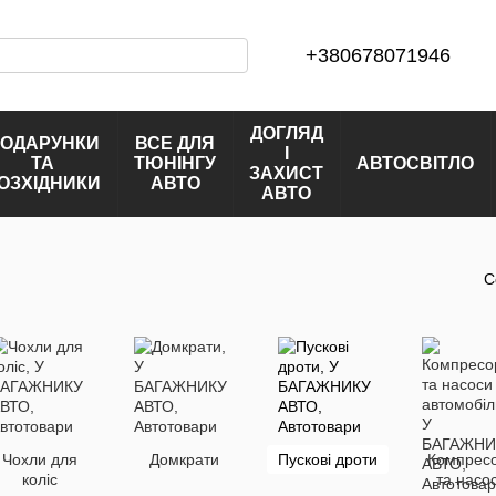
+380678071946
ДОГЛЯД
ОДАРУНКИ
ВСЕ ДЛЯ
І
ТА
ТЮНІНГУ
АВТОСВІТЛО
ЗАХИСТ
ОЗХІДНИКИ
АВТО
АВТО
С
Чохли для
Домкрати
Пускові дроти
Компрес
коліс
та насо