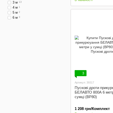
3 м
13
4 м
1
5 м
2
6 м
3
3
Артикул: 39317
Пускові дроти прику
БЕЛАВТО 800А 6 метр
сумці (BP80)
1 208 грн/Комплект