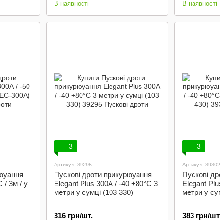
В наявності
В наявності
3
3
Артикул: 39295
Артикул: 39302
рюуання
Пускові дроти прикурюуання
Пускові др
 / 3м / у
Elegant Plus 300А / -40 +80°C 3
Elegant Plu
метри у сумці (103 330)
метри у сум
316 грн/шт.
383 грн/шт