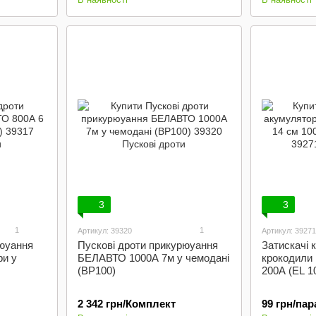
3
3
1
1
Артикул: 39320
Артикул: 39271
рюуання
Пускові дроти прикурюуання
Затискачі 
и у
БЕЛАВТО 1000А 7м у чемодані
крокодили 
(BP100)
200А (EL 1
2 342 грн/Комплект
99 грн/пар