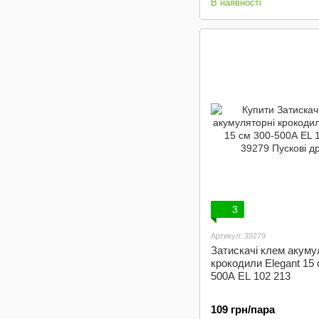
В наявності
3
Артикул: 39279
Затискачі клем акуму
крокодили Elegant 15 
500А EL 102 213
109 грн/пара