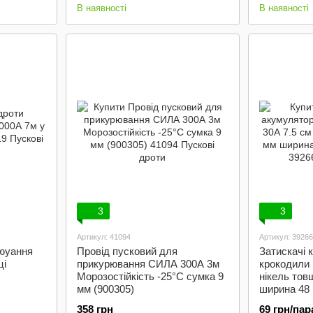
В наявності
В наявності
3
3
Артикул: 41094
Артикул: 39266
рюуання
Провід пусковий для
Затискачі 
ці
прикурювання СИЛА 300А 3м
крокодили 
Морозостійкість -25°C сумка 9
нікель тов
мм (900305)
ширина 48 
358 грн
69 грн/пар