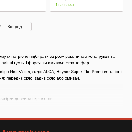
В наявності
7
Вперед
му їх потрібно підбирати за розміром, типом конструкції та
s, змінні гумки і форсунки омивача скла та фар.
elgio Neo Vision, задні ALCA, Heyner Super Flat Premium та інші
ня: переднє скло, заднє скло або омивач.
евірки довжини і кріплення.
ою скла.
иною і кріпленням.
або елемент системи омивача.
Контактна інформація