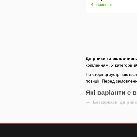
В наявності
Двірники та склоочисн
кріпленням. У категорії з
На сторінці зустрічаються
позиції. Перед замовленн
Які варіанти є в
Безкаркасні двірник
Каркасні двірники.
К
Задні двірники.
Підб
Змінні гумки і форс