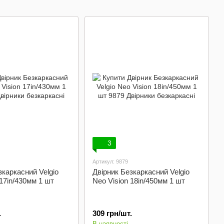
та фар
3
Артикул: 9879
зкаркасний Velgio
Двірник Безкаркасний Velgio
 17in/430мм 1 шт
Neo Vision 18in/450мм 1 шт
.
309 грн/шт.
В наявності