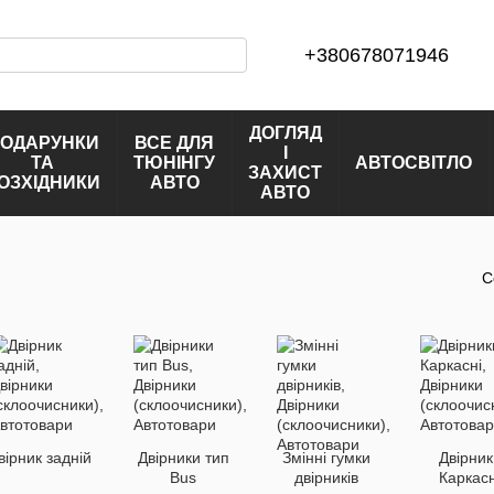
+380678071946
ДОГЛЯД
ОДАРУНКИ
ВСЕ ДЛЯ
І
ТА
ТЮНІНГУ
АВТОСВІТЛО
ЗАХИСТ
ОЗХІДНИКИ
АВТО
АВТО
С
вірник задній
Двірники тип
Змінні гумки
Двірник
Bus
двірників
Каркасн