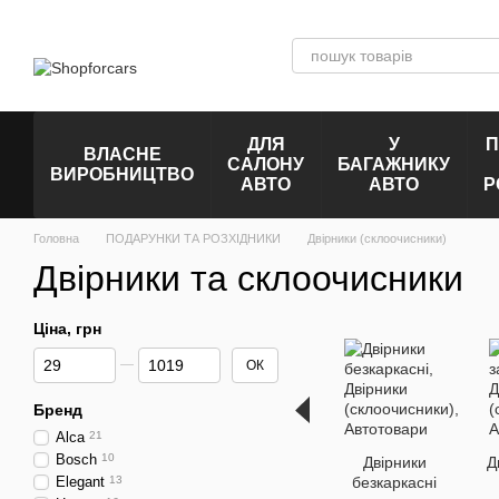
Перейти до основного контенту
ДЛЯ
У
П
ВЛАСНЕ
САЛОНУ
БАГАЖНИКУ
ВИРОБНИЦТВО
АВТО
АВТО
Р
Головна
ПОДАРУНКИ ТА РОЗХІДНИКИ
Двірники (склоочисники)
Двірники та склоочисники
Ціна, грн
Від Ціна, грн
До Ціна, грн
ОК
Бренд
Alca
21
Bosch
10
Двірники
Д
Elegant
13
безкаркасні