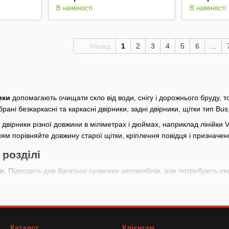
В наявності
В наявності
Назад
1
2
3
4
5
6
...
ики
допомагають очищати скло від води, снігу і дорожнього бруду, то
ібрані безкаркасні та каркасні двірники, задні двірники, щітки тип Bu
 двірники різної довжини в міліметрах і дюймах, наприклад лінійки V
ям порівняйте довжину старої щітки, кріплення повідця і призначен
 розділі
и.
Підходять для багатьох сучасних автомобілів, але потребують пер
ласична конструкція, яку вибирають за розміром, посадкою і форм
ираються окремо, тому що задня щітка часто відрізняється за довж
унки.
Корисні, коли потрібно замінити тільки робочу частину щітки 
Каталог
Клієнтам