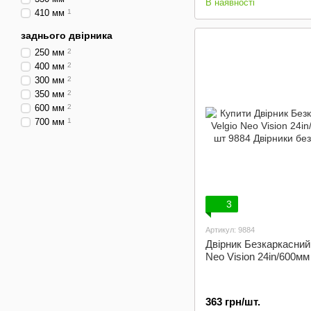
В наявності
410 мм
1
заднього двірника
250 мм
2
400 мм
2
300 мм
2
350 мм
2
600 мм
2
700 мм
1
3
Артикул: 9884
Двірник Безкаркасний 
Neo Vision 24in/600мм
363 грн/шт.