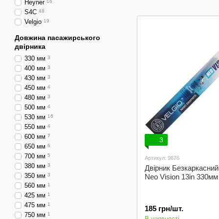
Heyner
16
S4C
48
Velgio
19
Довжина пасажирського
двірника
330 мм
3
400 мм
3
430 мм
3
450 мм
4
480 мм
3
500 мм
4
530 мм
16
550 мм
4
600 мм
7
3
650 мм
6
700 мм
5
Артикул: 9876
380 мм
3
Двірник Безкаркасний 
350 мм
3
Neo Vision 13in 330мм
560 мм
1
425 мм
1
475 мм
1
185 грн/шт.
750 мм
1
В наявності