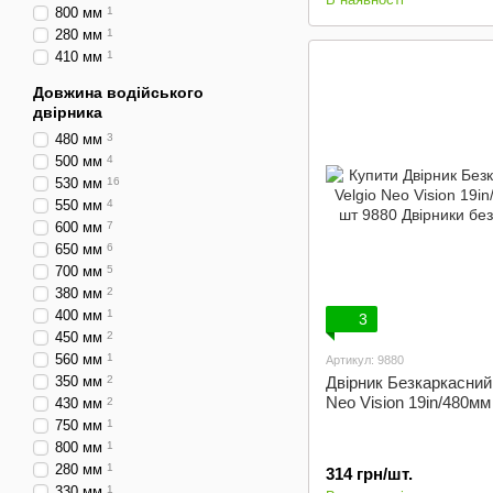
800 мм
1
280 мм
1
410 мм
1
Довжина водійського
двірника
480 мм
3
500 мм
4
530 мм
16
550 мм
4
600 мм
7
650 мм
6
700 мм
5
380 мм
2
400 мм
1
3
450 мм
2
560 мм
1
Артикул: 9880
350 мм
2
Двірник Безкаркасний 
Neo Vision 19in/480мм
430 мм
2
750 мм
1
800 мм
1
280 мм
1
314 грн/шт.
330 мм
1