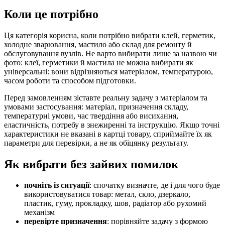
Коли це потрібно
Ця категорія корисна, коли потрібно вибрати клей, герметик,
холодне зварювання, мастило або склад для ремонту й
обслуговування вузлів. Не варто вибирати лише за назвою чи
фото: клеї, герметики й мастила не можна вибирати як
універсальні: вони відрізняються матеріалом, температурою,
часом роботи та способом підготовки.
Перед замовленням зіставте реальну задачу з матеріалом та
умовами застосування: матеріал, призначення складу,
температурні умови, час твердіння або висихання,
еластичність, потребу в знежиренні та інструкцію. Якщо точні
характеристики не вказані в картці товару, сприймайте їх як
параметри для перевірки, а не як обіцянку результату.
Як вибрати без зайвих помилок
почніть із ситуації
: спочатку визначте, де і для чого буде
використовуватися товар: метал, скло, дзеркало,
пластик, гуму, прокладку, шов, радіатор або рухомий
механізм
перевірте призначення
: порівняйте задачу з формою