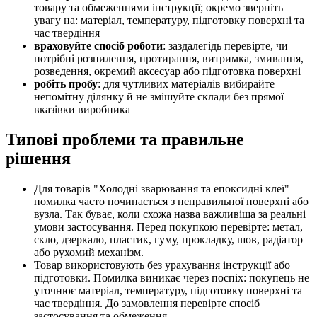
товару та обмеженнями інструкції; окремо зверніть
увагу на: матеріал, температуру, підготовку поверхні та
час твердіння
враховуйте спосіб роботи
: заздалегідь перевірте, чи
потрібні розпилення, протирання, витримка, змивання,
розведення, окремий аксесуар або підготовка поверхні
робіть пробу
: для чутливих матеріалів вибирайте
непомітну ділянку й не змішуйте склади без прямої
вказівки виробника
Типові проблеми та правильне
рішення
Для товарів "Холодні зварювання та епоксидні клеї"
помилка часто починається з неправильної поверхні або
вузла. Так буває, коли схожа назва важливіша за реальні
умови застосування. Перед покупкою перевірте: метал,
скло, дзеркало, пластик, гуму, прокладку, шов, радіатор
або рухомий механізм.
Товар використовують без урахування інструкції або
підготовки. Помилка виникає через поспіх: покупець не
уточнює матеріал, температуру, підготовку поверхні та
час твердіння. До замовлення перевірте спосіб
застосування та обмеження.