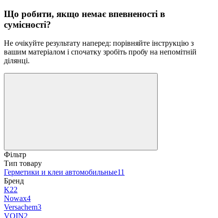
Що робити, якщо немає впевненості в
сумісності?
Не очікуйте результату наперед: порівняйте інструкцію з
вашим матеріалом і спочатку зробіть пробу на непомітній
ділянці.
Фільтр
Тип товару
Герметики и клеи автомобильные
11
Бренд
K2
2
Nowax
4
Versachem
3
VOIN
2