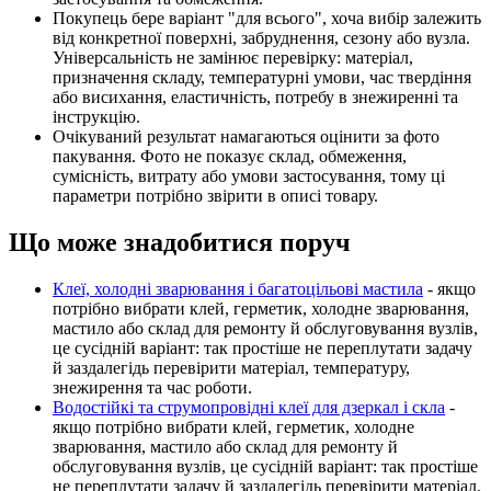
Покупець бере варіант "для всього", хоча вибір залежить
від конкретної поверхні, забруднення, сезону або вузла.
Універсальність не замінює перевірку: матеріал,
призначення складу, температурні умови, час твердіння
або висихання, еластичність, потребу в знежиренні та
інструкцію.
Очікуваний результат намагаються оцінити за фото
пакування. Фото не показує склад, обмеження,
сумісність, витрату або умови застосування, тому ці
параметри потрібно звірити в описі товару.
Що може знадобитися поруч
Клеї, холодні зварювання і багатоцільові мастила
- якщо
потрібно вибрати клей, герметик, холодне зварювання,
мастило або склад для ремонту й обслуговування вузлів,
це сусідній варіант: так простіше не переплутати задачу
й заздалегідь перевірити матеріал, температуру,
знежирення та час роботи.
Водостійкі та струмопровідні клеї для дзеркал і скла
-
якщо потрібно вибрати клей, герметик, холодне
зварювання, мастило або склад для ремонту й
обслуговування вузлів, це сусідній варіант: так простіше
не переплутати задачу й заздалегідь перевірити матеріал,