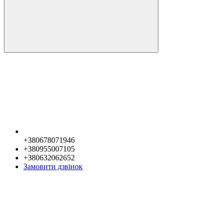
+380678071946
+380955007105
+380632062652
Замовити дзвінок