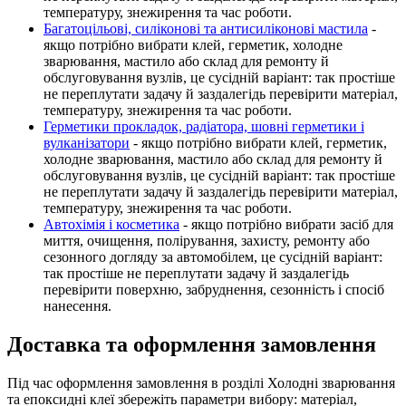
температуру, знежирення та час роботи.
Багатоцільові, силіконові та антисиліконові мастила
-
якщо потрібно вибрати клей, герметик, холодне
зварювання, мастило або склад для ремонту й
обслуговування вузлів, це сусідній варіант: так простіше
не переплутати задачу й заздалегідь перевірити матеріал,
температуру, знежирення та час роботи.
Герметики прокладок, радіатора, шовні герметики і
вулканізатори
- якщо потрібно вибрати клей, герметик,
холодне зварювання, мастило або склад для ремонту й
обслуговування вузлів, це сусідній варіант: так простіше
не переплутати задачу й заздалегідь перевірити матеріал,
температуру, знежирення та час роботи.
Автохімія і косметика
- якщо потрібно вибрати засіб для
миття, очищення, полірування, захисту, ремонту або
сезонного догляду за автомобілем, це сусідній варіант:
так простіше не переплутати задачу й заздалегідь
перевірити поверхню, забруднення, сезонність і спосіб
нанесення.
Доставка та оформлення замовлення
Під час оформлення замовлення в розділі Холодні зварювання
та епоксидні клеї збережіть параметри вибору: матеріал,