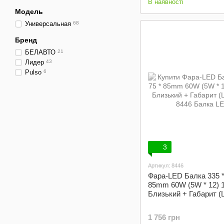
В наявності
Модель
Универсальная
68
Бренд
БЕЛАВТО
21
Лидер
43
Pulso
6
3
Артикул: 8446
Фара-LED Балка 335 *
85mm 60W (5W * 12) 
Близький + Габарит (
1 756 грн