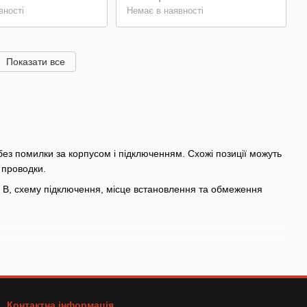
вності
Немає в наявності
Показати все
 без помилки за корпусом і підключенням. Схожі позиції можуть
 проводки.
4 В, схему підключення, місце встановлення та обмеження
им, відбивач або ліхтар для конкретної зони авто.
ну встановлення та місце на кузові або причепі.
у кола.
Контактна інформація