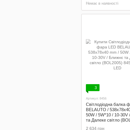
Немає в наявності
3
Артикул: 8456
Світлодіодна балка 
BELAUTO / 538x78x40
50W / 5W*10 / 10-30V
та Далеке світло (BO
2 634 грн