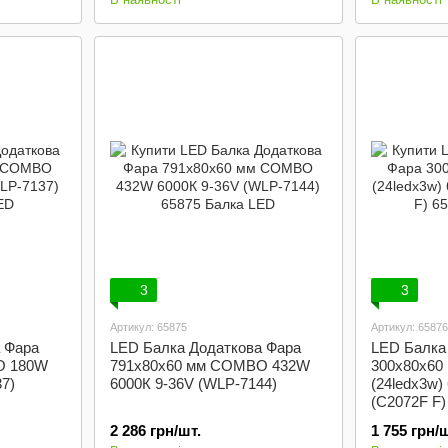
3
3
Артикул: 65875
Артикул: 65876
 Фара
LED Балка Додаткова Фара
LED Балка
O 180W
791x80x60 мм COMBO 432W
300x80x60
7)
6000К 9-36V (WLP-7144)
(24ledx3w)
(C2072F F)
2 286 грн/шт.
1 755 грн/ш