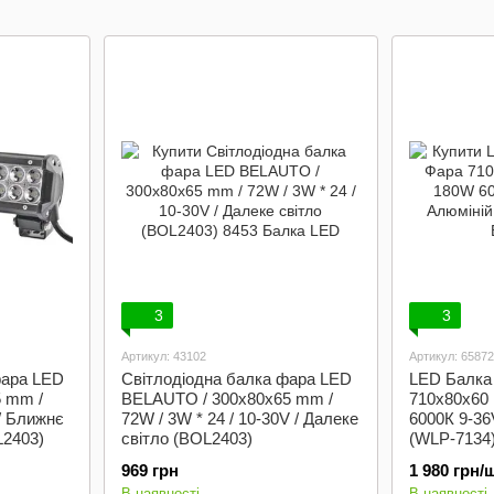
внутрісал
3
3
Артикул: 43102
Артикул: 65872
фара LED
Світлодіодна балка фара LED
LED Балка
 mm /
BELAUTO / 300x80x65 mm /
710x80x6
 / Ближнє
72W / 3W * 24 / 10-30V / Далеке
6000К 9-36
L2403)
світло (BOL2403)
(WLP-7134
969 грн
1 980 грн/ш
В наявності
В наявності