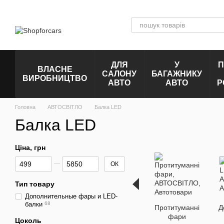
Перейти до основного контенту
ДЛЯ
У
П
ВЛАСНЕ
САЛОНУ
БАГАЖНИКУ
ВИРОБНИЦТВО
АВТО
АВТО
Р
Головна
АВТОСВІТЛО
Балка LED
Балка LED
Ціна, грн
Від Ціна, грн
До Ціна, грн
ОК
Тип товару
Дополнительные фары и LED-
балки
68
Протитуманні
Д
фари
Цоколь