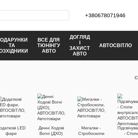
+380678071946
ДОГЛЯД
ОДАРУНКИ
ВСЕ ДЛЯ
І
ТА
ТЮНІНГУ
АВТОСВІТЛО
ЗАХИСТ
ОЗХІДНИКИ
АВТО
АВТО
С
одаткові LЕD
Денні Ходові
Мигалки -
Підсвічув
фари
Вогні (ДХО)
Стробоскопи
- Стоп