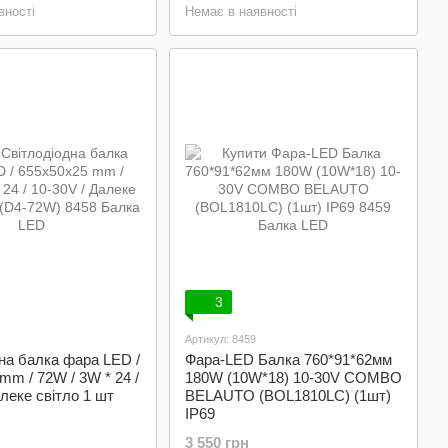
вності
Немає в наявності
3
Артикул: 8459
на балка фара LED /
Фара-LED Балка 760*91*62мм
mm / 72W / 3W * 24 /
180W (10W*18) 10-30V COMBO
алеке світло 1 шт
BELAUTO (BOL1810LC) (1шт)
IP69
3 550 грн