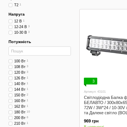
T2
1
Напруга
12 В
1
12-24 В
3
10-30 В
3
Потужність
100 Вт
1
108 Вт
3
120 Вт
3
126 Вт
1
3
140 Вт
1
144 Вт
1
Артикул: 43101
150 Вт
2
Світлодіодна Балка 
160 Вт
1
БЕЛАВТО / 300x80x65
162 Вт
1
72W / 3W*24 / 10-30V
180 Вт
10
та Далеке світло (BO
200 Вт
6
969 грн
210 Вт
1
В наявності