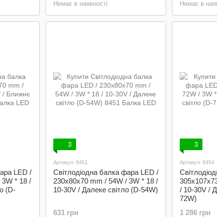
Немає в наявності
Немає в ная
3
3
Артикул: 8451
Артикул: 8454
ара LED /
Світлодіодна балка фара LED /
Світлодіод
3W * 18 /
230x80x70 mm / 54W / 3W * 18 /
305x107x73
о (D-
10-30V / Далеке світло (D-54W)
/ 10-30V / 
72W)
631 грн
1 286 грн