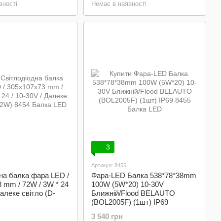
вності
Немає в наявності
3
Артикул: 8455
на балка фара LED /
Фара-LED Балка 538*78*38mm
 mm / 72W / 3W * 24
100W (5W*20) 10-30V
Далеке світло (D-
Ближній/Flood BELAUTO
(BOL2005F) (1шт) IP69
3 540 грн