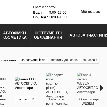
Графік роботи:
Мій кошик
Будні:
9:00–18:00
Сб, Нед.:
10:00–15:00
АВТОХІМІЯ І
ІНСТРУМЕНТ І
АВТОЗАПЧАСТИН
КОСМЕТИКА
ОБЛАДНАННЯ
за популярністю
спочатку дешевше
за назвою
ортування:
ання
Балка LED
Габаритні
Робочі ліхтарі
и
вогні (маячки,
WESEM