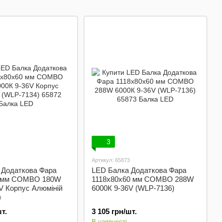
онні
ріжки)
3
Артикул: 65873
 Додаткова Фара
LED Балка Додаткова Фара
0 мм COMBO 180W
1118x80x60 мм COMBO 288W
V Корпус Алюміній
6000К 9-36V (WLP-7136)
)
т.
3 105 грн/шт.
В наявності