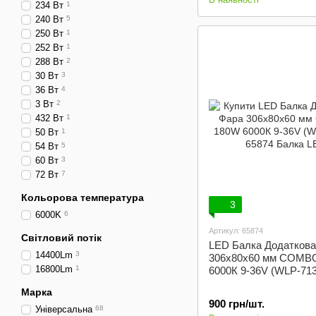
234 Вт
1
240 Вт
5
250 Вт
1
252 Вт
1
288 Вт
2
30 Вт
3
36 Вт
4
3 Вт
2
432 Вт
1
50 Вт
1
54 Вт
5
60 Вт
3
72 Вт
7
Кольорова температура
3
6000K
6
Артикул: 65874
Світловий потік
LED Балка Додаткова
14400Lm
3
306x80x60 мм COMB
16800Lm
1
6000К 9-36V (WLP-713
Марка
900 грн/шт.
Універсальна
68