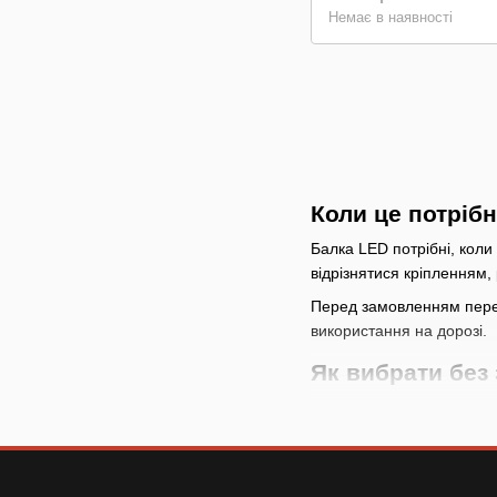
Немає в наявності
Коли це потріб
Балка LED потрібні, коли
відрізнятися кріпленням
Перед замовленням перев
використання на дорозі.
Як вибрати без
Почніть із призначе
Порівняйте корпус і
Перевірте підключе