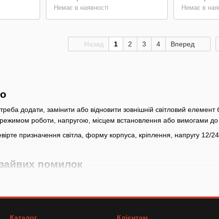
Немає в наявності
Немає в ная
Назад
1
2
3
4
Вперед
но
 треба додати, замінити або відновити зовнішній світловий елемент
, режимом роботи, напругою, місцем встановлення або вимогами до
ірте призначення світла, форму корпуса, кріплення, напругу 12/2
 зайвих помилок
ння
: Визначте, потрібне денне світло, робоче світло, сигнальний реж
 кріплення
: Перевірте форму, розміри за карткою, кронштейн, сторо
ння
: Звірте напругу, роз’єми або проводи, полярність і спосіб захист
Каталог
Клієнтам