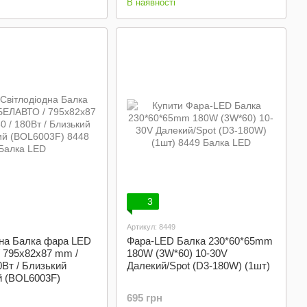
В наявності
3
Артикул: 8449
дна Балка фара LED
Фара-LED Балка 230*60*65mm
 795x82x87 mm /
180W (3W*60) 10-30V
0Вт / Близький
Далекий/Spot (D3-180W) (1шт)
й (BOL6003F)
695 грн