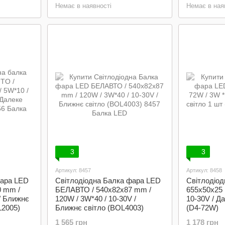
Немає в наявності
Немає в ная
3
3
Артикул: 8457
Артикул: 8458
фара LED
Світлодіодна Балка фара LED
Світлодіод
 mm /
БЕЛАВТО / 540x82x87 mm /
655x50x25 
 / Ближнє
120W / 3W*40 / 10-30V /
10-30V / Д
L2005)
Ближнє світло (BOL4003)
(D4-72W)
1 565 грн
1 178 грн