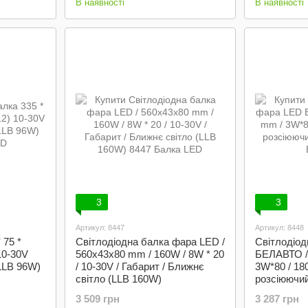
В наявності
В наявності
3
3
Артикул: 8447
Артикул: 8448
 75 *
Світлодіодна балка фара LED /
Світлодіо
10-30V
560x43x80 mm / 160W / 8W * 20
БЕЛАВТО /
LLB 96W)
/ 10-30V / Габарит / Ближнє
3W*80 / 18
світло (LLB 160W)
розсіюючи
3 509 грн
3 287 грн