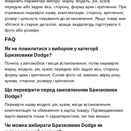
збережіть параметри вибору: марку, модель, рік, кузов,
передню або задню вісь, сторону, форму арки і кріплення. При
отриманні перевірте назву, комплектацію, сторону, кріплення,
розмір і цілісність пакування до встановлення. Якщо товар має
збігтися зі старою деталлю, краще заздалегідь підготувати її
фото або розміри.
FAQ
Як не помилитися з вибором у категорії
Бризковики Dodge?
Почніть з автомобіля і місця встановлення, потім перевірте
марку, модель, рік, кузов, передню або задню вісь, сторону,
форму арки і кріплення. Схоже фото не замінює звірку року,
кузова, сторони, розміру і кріплення.
Що перевірити перед замовленням Бризковики
Dodge?
Перевірте назву моделі, рік, кузов, місце встановлення,
комплектацію та обмеження в картці товару. Підтвердженими
варто вважати тільки ті характеристики, які там вказані.
Чи можна вибирати Бризковики Dodge як