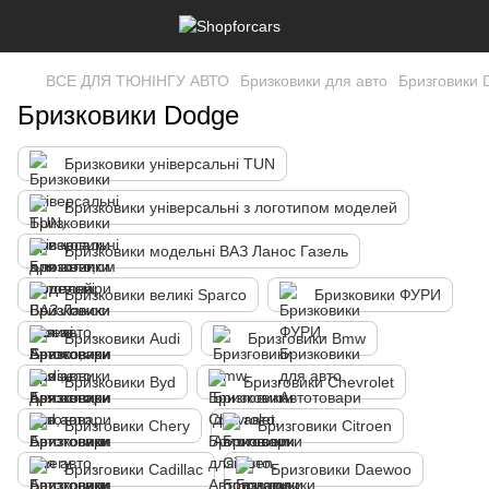
ВСЕ ДЛЯ ТЮНІНГУ АВТО
Бризковики для авто
Бризговики 
Бризковики Dodge
Бризковики універсальні TUN
Бризковики універсальні з логотипом моделей
Бризковики модельні ВАЗ Ланос Газель
Бризковики великі Sparco
Бризковики ФУРИ
Бризковики Audi
Бризговики Bmw
Бризковики Byd
Бризговики Chevrolet
Бризговики Chery
Бризговики Citroen
Бризговики Cadillac
Бризговики Daewoo