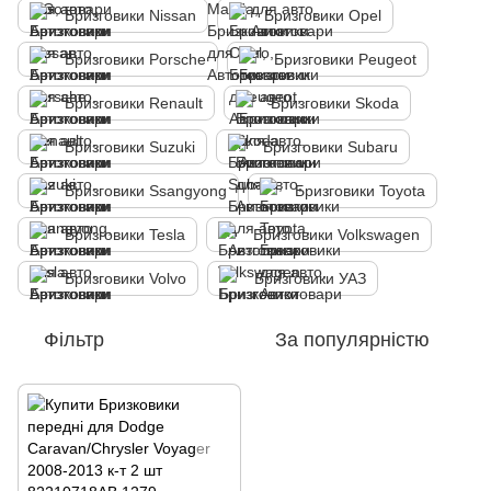
Бризговики Nissan
Бризговики Opel
Бризговики Porsche
Бризговики Peugeot
Бризговики Renault
Бризговики Skoda
Бризговики Suzuki
Бризговики Subaru
Бризговики Ssangyong
Бризговики Toyota
Бризговики Tesla
Бризговики Volkswagen
Бризговики Volvo
Бризговики УАЗ
Фільтр
За популярністю