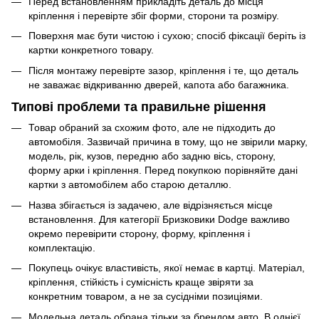
Перед встановленням прикладіть деталь до місця
кріплення і перевірте збіг форми, сторони та розміру.
Поверхня має бути чистою і сухою; спосіб фіксації беріть із
картки конкретного товару.
Після монтажу перевірте зазор, кріплення і те, що деталь
не заважає відкриванню дверей, капота або багажника.
Типові проблеми та правильне рішення
Товар обраний за схожим фото, але не підходить до
автомобіля. Зазвичай причина в тому, що не звірили марку,
модель, рік, кузов, передню або задню вісь, сторону,
форму арки і кріплення. Перед покупкою порівняйте дані
картки з автомобілем або старою деталлю.
Назва збігається із задачею, але відрізняється місце
встановлення. Для категорії Бризковики Dodge важливо
окремо перевірити сторону, форму, кріплення і
комплектацію.
Покупець очікує властивість, якої немає в картці. Матеріал,
кріплення, стійкість і сумісність краще звіряти за
конкретним товаром, а не за сусідніми позиціями.
Модельна деталь обрана тільки за брендом авто. В однієї