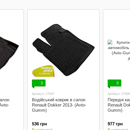
багажник
3
3
Артикул: 27097
Артикул: 27098
салон
Водійський коврик в салон
Передні ки
Avto-
Renault Dokker 2013- (Avto-
Renault Dok
Gumm)
Gumm)
536 грн
977 грн
В наявності
В наявності