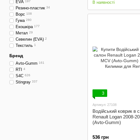
EVA
197
В наявності
Резино-пластик
34
Ворс
108
Гума
280
Екошкіра
177
Метал
29
Севелин (EVA)
2
Текстиль
1
Бренд
Avto-Gumm
161
RTI
4
S4C
626
Stingray
337
3
Артикул: 27108
Водійський коврик в 
Renault Logan 2008-2
(Avto-Gumm)
536 грн