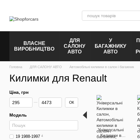
Перейти до основного контенту
ДЛЯ
У
П
ВЛАСНЕ
САЛОНУ
БАГАЖНИКУ
ВИРОБНИЦТВО
АВТО
АВТО
Р
Головна
ДЛЯ САЛОНУ АВТО
Автомобільні килимки в салон і багажник
Килимки для Renault
Ціна, грн
Від Ціна, грн
До Ціна, грн
ОК
Модель
Універсальні
Килимки в
19 1988-1997
4