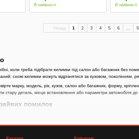
В наявності
В наявності
Назад
1
2
3
4
5
6
...
5
но
ібні, коли треба підібрати килимки під салон або багажник без пом
ний: схожі килимки можуть відрізнятися за кузовом, поколінням, ря
рте марку, модель, рік, кузов, салон або багажник, форму, кріпленн
ити стару деталь, місце встановлення або параметри автомобіля до
 зайвих помилок
дачу: сидіння, кермо, підлога, скло, зберігання, живлення пристро
новлення, розмір і форму, а для модельних товарів - марку, модель, 
ів перевірте напругу, роз’єм, потужність або струм тільки за картко
Каталог
Клієнтам