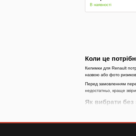
В наявності
Коли це потріб
Килимки для Renault потр
назвою або фото ризикова
Перед замовленням переві
недостатньо, краще звір
Як вибрати без
спочатку визначте за
порівняйте місце вста
для електричних товар