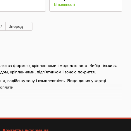
В наявності
7
Вперед
илки за формою, кріпленнями і моделлю авто. Вибір тільки за
дом, кріпленнями, підп’ятником і зоною покриття.
я, водійську зону і комплектність. Якщо даних у картці
 оплати.
ю або сезонний комфорт
рік і кузов авто
ю товару
Контактна інформація