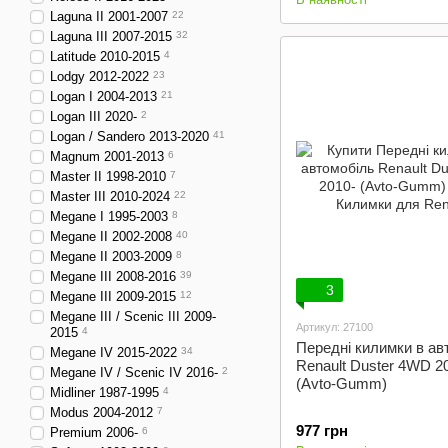
Laguna II 2001-2007
22
Laguna III 2007-2015
32
Latitude 2010-2015
4
Lodgy 2012-2022
23
Logan I 2004-2013
21
Logan III 2020-
2
Logan / Sandero 2013-2020
41
Magnum 2001-2013
6
Master II 1998-2010
7
Master III 2010-2024
22
Megane I 1995-2003
8
Megane II 2002-2008
40
Megane II 2003-2009
8
Megane III 2008-2016
39
3
Megane III 2009-2015
12
Megane III / Scenic III 2009-
Артикул: 27100
2015
4
Передні килимки в ав
Megane IV 2015-2022
34
Renault Duster 4WD 2
Megane IV / Scenic IV 2016-
2
(Avto-Gumm)
Midliner 1987-1995
4
Modus 2004-2012
7
977 грн
Premium 2006-
6