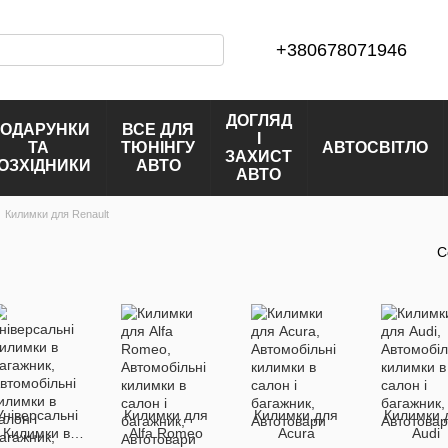
+380678071946
ДОГЛЯД
ОДАРУНКИ
ВСЕ ДЛЯ
І
ТА
ТЮНІНГУ
АВТОСВІТЛО
ЗАХИСТ
ОЗХІДНИКИ
АВТО
АВТО
Килимки для Renault
С
Універсальні
Килимки для
Килимки для
Килимки 
Килимки в
Alfa Romeo
Acura
Audi