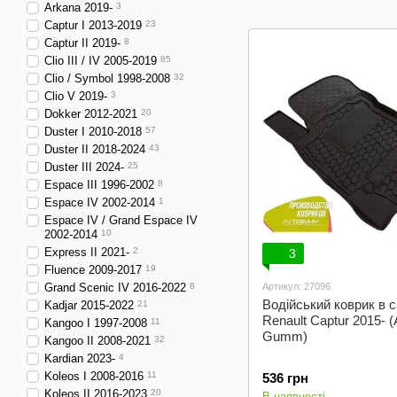
салон
Arkana 2019-
3
Captur I 2013-2019
23
Captur II 2019-
8
Clio III / IV 2005-2019
85
Clio / Symbol 1998-2008
32
Clio V 2019-
3
Dokker 2012-2021
20
Duster I 2010-2018
57
Duster II 2018-2024
43
Duster III 2024-
25
Espace III 1996-2002
8
Espace IV 2002-2014
1
Espace IV / Grand Espace IV
2002-2014
10
Express II 2021-
2
3
Fluence 2009-2017
19
Grand Scenic IV 2016-2022
8
Артикул: 27096
Водійський коврик в 
Kadjar 2015-2022
21
Renault Captur 2015- (
Kangoo I 1997-2008
11
Gumm)
Kangoo II 2008-2021
32
Kardian 2023-
4
Koleos I 2008-2016
11
536 грн
Koleos II 2016-2023
20
В наявності