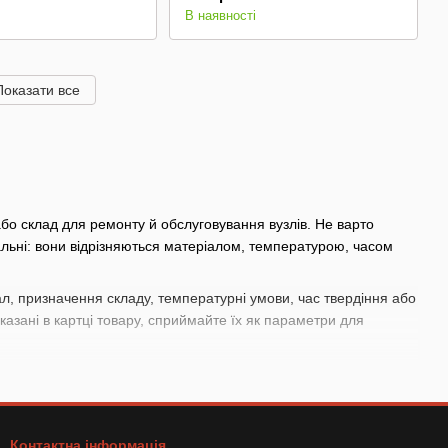
В наявності
Показати все
або склад для ремонту й обслуговування вузлів. Не варто
альні: вони відрізняються матеріалом, температурою, часом
л, призначення складу, температурні умови, час твердіння або
казані в картці товару, сприймайте їх як параметри для
л, скло, дзеркало, пластик, гуму, прокладку, шов, радіатор або
Контактна інформація