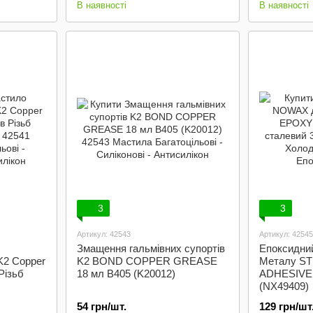
В наявності
В наявності
3
3
Артикул: 42543
Артикул: 42545
Змащення гальмівних супортів
Епоксидни
K2 Copper
K2 BOND COPPER GREASE
Металу S
Різьб
18 мл B405 (K20012)
ADHESIVE 
(NX49409)
54 грн/шт.
129 грн/шт