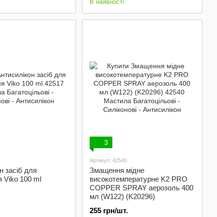
В наявності
3
Артикул: 42540
н засіб для
Змащення мідне
 Viko 100 ml
високотемпературне K2 PRO
COPPER SPRAY аерозоль 400
мл (W122) (K20296)
255 грн/шт.