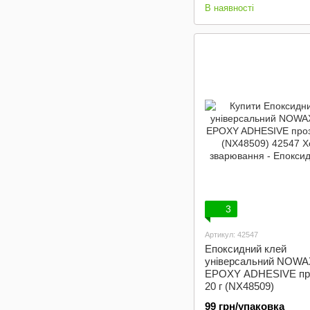
В наявності
3
Артикул: 42547
Епоксидний клей
універсальний NOW
EPOXY ADHESIVE пр
20 г (NX48509)
99 грн/упаковка