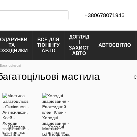
+380678071946
ДОГЛЯД
ОДАРУНКИ
ВСЕ ДЛЯ
І
ТА
ТЮНІНГУ
АВТОСВІТЛО
ЗАХИСТ
ОЗХІДНИКИ
АВТО
АВТО
Багатоцільові
 багатоцільові мастила
С
Мастила
Холодні
Багатоцільові -
зварювання -