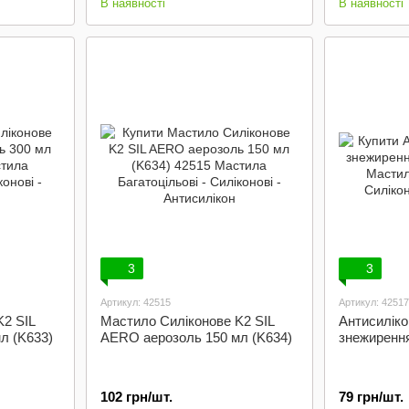
В наявності
В наявності
3
3
Артикул: 42515
Артикул: 42517
K2 SIL
Мастило Силіконове K2 SIL
Антисиліко
л (K633)
AERO аерозоль 150 мл (K634)
знежирення
102 грн/шт.
79 грн/шт.