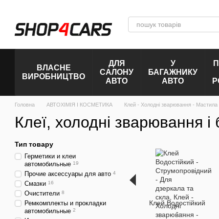
Перейти до основного контенту
ДЛЯ
У
П
ВЛАСНЕ
САЛОНУ
БАГАЖНИКУ
ВИРОБНИЦТВО
АВТО
АВТО
Р
Головна
АВТОХІМІЯ І КОСМЕТИКА
Клей - Холодні зварювання - Мастила 
Клеї, холодні зварювання і
Тип товару
Герметики и клеи
автомобильные
19
Прочие аксессуары для авто
4
Смазки
16
Очистители
8
Клей Водостійкий
Ремкомплекты и прокладки
автомобильные
2
-