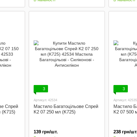
3
3
Артикул: 42534
Артикул: 42535
ве Спрей
Мастило Багатоцільове Спрей
Мастило Б
 (K715)
K2 07 250 мл (K725)
K2 07 500 
139 грн/шт.
238 грн/шт