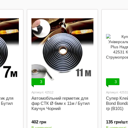
Силіконові -
Епоксидний
Антисилікон
клей
3
3
Артикул: 42512
Артикул: 42531
тик для
Автомобільний герметик для
Супер Кле
 Бутил
фар СТК Ø 6мм x 11м / Бутил
Bond Bondi
Каучук Чорний
гр (B101)
402 грн
135 грн/шт
В наявності
В наявності