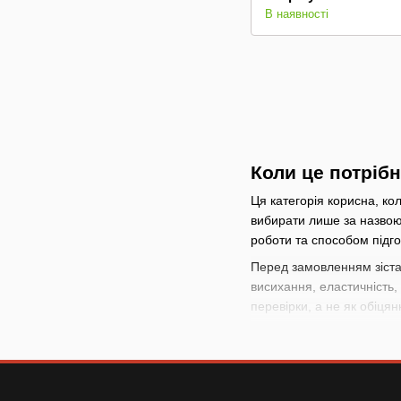
В наявності
Коли це потріб
Ця категорія корисна, ко
вибирати лише за назвою
роботи та способом підго
Перед замовленням зіста
висихання, еластичність,
перевірки, а не як обіцян
Як вибрати без
почніть із ситуації
: 
рухомий механізм