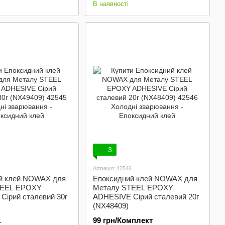
В наявності
3
Артикул: 42546
й клей NOWAX для
Епоксидний клей NOWAX для
TEEL EPOXY
Металу STEEL EPOXY
Сірий сталевий 30г
ADHESIVE Сірий сталевий 20г
(NX48409)
.
99 грн/Комплект