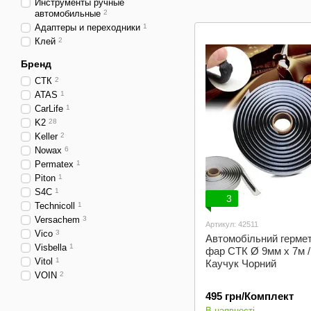
Струмопровідний
Инструменты ручные
автомобильные
2
- Для дзеркала
та скла
Адаптеры и переходники
1
Клей
2
Бренд
СТК
2
ATAS
1
CarLife
1
K2
28
Keller
2
Nowax
6
Permatex
1
Piton
1
S4C
1
3
Technicoll
1
Versachem
3
Артикул: 42511
Vico
3
Автомобільний герме
Visbella
1
фар СТК Ø 9мм x 7м /
Vitol
1
Каучук Чорний
VOIN
2
495 грн/Комплект
В наявності