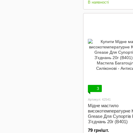
В наявності
3
Артикул: 42541
Мідне мастило
високотемпературне 
Grease Для Супортів 
З'єднань 20г (B401)
79 грн/шт.