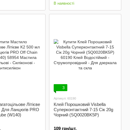
В наявності
3
Артикул: 60190
гатоцільове Літієве
Клей Порошковий Visbella
- Для Ланцюгів PRO
Суперконтактний 7-15 Сік 20g
Lube (W140)
Чорний (SQ0020BK5Р)
.
109 грн/шт.