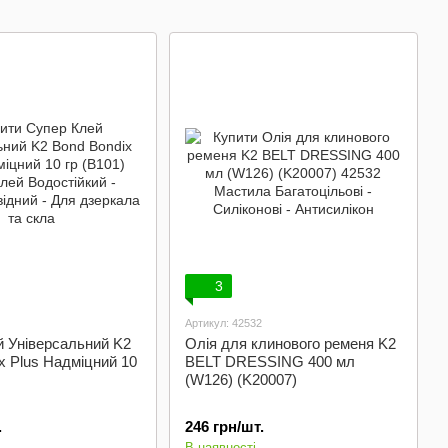
3
Артикул: 42532
й Універсальний K2
Олія для клинового ременя K2
x Plus Надміцний 10
BELT DRESSING 400 мл
(W126) (K20007)
.
246 грн/шт.
В наявності