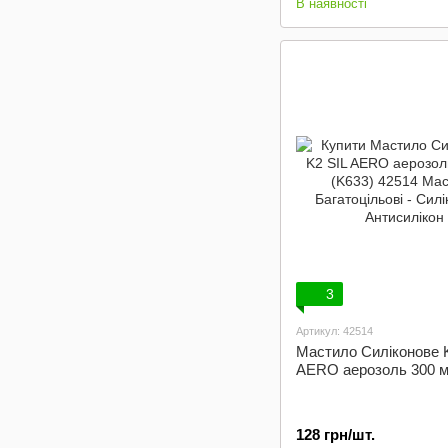
В наявності
3
Артикул: 42514
Мастило Силіконове 
AERO аерозоль 300 м
128 грн/шт.