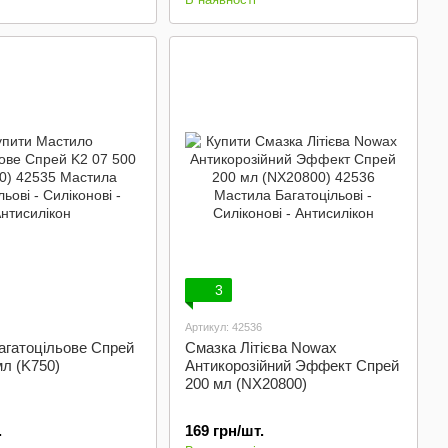
3
Артикул: 42536
агатоцільове Спрей
Смазка Літієва Nowax
мл (K750)
Антикорозійний Эффект Спрей
200 мл (NX20800)
.
169 грн/шт.