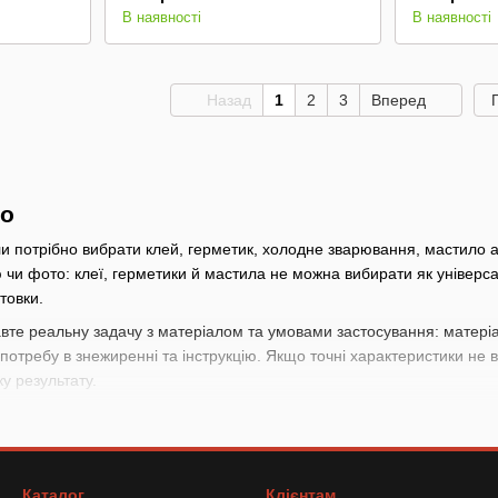
В наявності
В наявності
Назад
1
2
3
Вперед
но
ли потрібно вибрати клей, герметик, холодне зварювання, мастило 
 чи фото: клеї, герметики й мастила не можна вибирати як універс
товки.
вте реальну задачу з матеріалом та умовами застосування: матеріа
 потребу в знежиренні та інструкцію. Якщо точні характеристики не в
ку результату.
 зайвих помилок
спочатку визначте, де і для чого буде використовуватися товар: мета
Каталог
Клієнтам