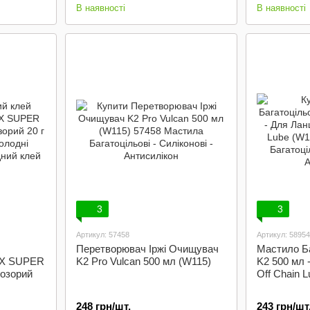
В наявності
В наявності
3
3
Артикул: 57458
Артикул: 58954
Перетворювач Іржі Очищувач
Мастило Ба
AX SUPER
K2 Pro Vulcan 500 мл (W115)
K2 500 мл 
озорий
Off Chain 
248 грн/шт.
243 грн/шт