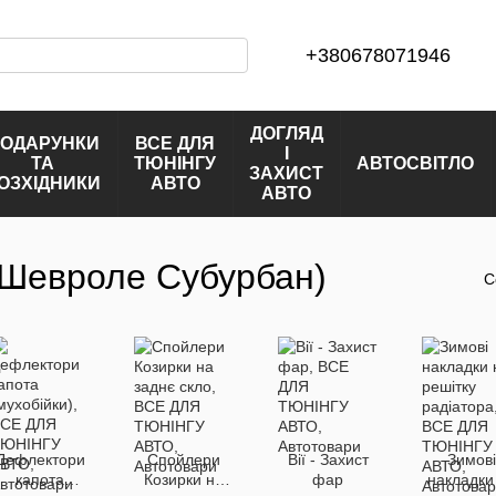
+380678071946
ДОГЛЯД
ОДАРУНКИ
ВСЕ ДЛЯ
І
ТА
ТЮНІНГУ
АВТОСВІТЛО
ЗАХИСТ
ОЗХІДНИКИ
АВТО
АВТО
 (Шевроле Субурбан)
С
Дефлектори
Спойлери
Вії - Захист
Зимові
капота
Козирки на
фар
накладки