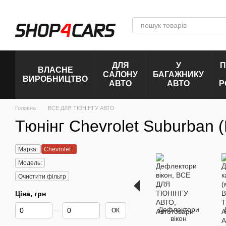
Перейти до основного контенту
ДЛЯ
У
П
ВЛАСНЕ
САЛОНУ
БАГАЖНИКУ
ВИРОБНИЦТВО
АВТО
АВТО
Р
Головна
ВСЕ ДЛЯ ТЮНІНГУ АВТО
Тюнінг Chevrolet Suburban
Марка:
Chevrolet
Модель:
Очистити фільтр
Ціна, грн
Від Ціна, грн
До Ціна, грн
Дефлектори
ОК
вікон