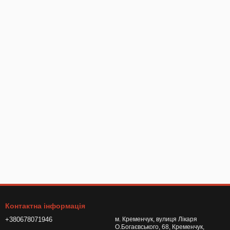
Контактна інформація
+380678071946
м. Кременчук, вулиця Лікаря
О.Богаєвського, 68, Кременчук,