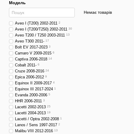
Модель
Немає товарів
Aveo I (T200) 2002-2011
2
Aveo I (T200/T250) 2002-2011
30
Aveo T200 / T250 2003-2011
13
Aveo T300 2011-
17
Bolt EV 2017-2023
3
Camaro V 2009-2015
6
Captiva 2006-2018
14
Cobalt 2011-
6
Cruze 2008-2016
24
Epica 2006-2012
9
Equinox II 2009-2017
4
Equinox III 2017-2024
1
Evanda 2000-2006
5
HHR 2006-2011
3
Lacetti 2002-2013
25
Lacetti 2004-2013
19
Lacetti / Optra 2002-2008
1
Lanos / Sens 1997-2017
2
Malibu VIII 2012-2016
13