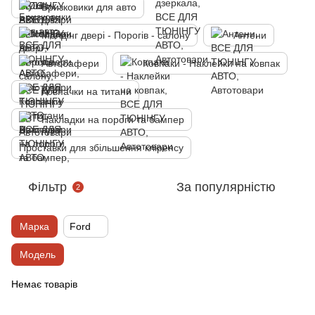
Бризковики для авто
Молдінг двері - Порогів - салону
Антени
Автобафери
Ковпаки - Наклейки на ковпак
Ковпачки на титани
Накладки на пороги та бампер
Проставки для збільшення кліренсу
Фільтр
За популярністю
2
Марка
Ford
Модель
Немає товарів