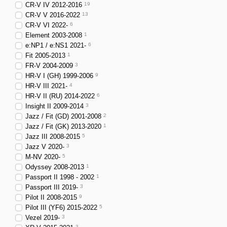
CR-V IV 2012-2016
19
CR-V V 2016-2022
13
CR-V VI 2022-
6
Element 2003-2008
1
e:NP1 / e:NS1 2021-
6
Fit 2005-2013
1
FR-V 2004-2009
3
HR-V I (GH) 1999-2006
9
HR-V III 2021-
4
HR-V II (RU) 2014-2022
6
Insight II 2009-2014
3
Jazz / Fit (GD) 2001-2008
2
Jazz / Fit (GK) 2013-2020
1
Jazz III 2008-2015
5
Jazz V 2020-
3
M-NV 2020-
5
Odyssey 2008-2013
1
Passport II 1998 - 2002
1
Passport III 2019-
3
Pilot II 2008-2015
9
Pilot III (YF6) 2015-2022
5
Vezel 2019-
3
3