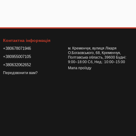
Контактна інформація
+380678071946
м. Кременчук, вулиця Лікаря
О.Богаєвського, 68, Кременчук,
+380955007105
Полтавська область, 39600 Будні:
9:00–18:00 Сб, Нед.: 10:00–15:00
+380632062652
Мапа проїзду
Передзвонити вам?