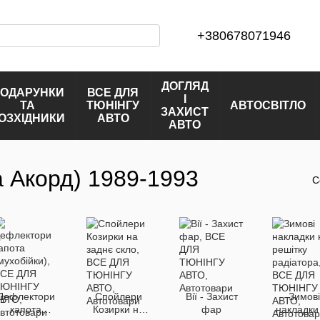
+380678071946
ДОГЛЯД
ОДАРУНКИ
ВСЕ ДЛЯ
І
ТА
ТЮНІНГУ
АВТОСВІТЛО
ЗАХИСТ
ОЗХІДНИКИ
АВТО
АВТО
а Акорд) 1989-1993
С
Дефлектори
Спойлери
Вії - Захист
Зимові
капота
Козирки на
фар
накладки