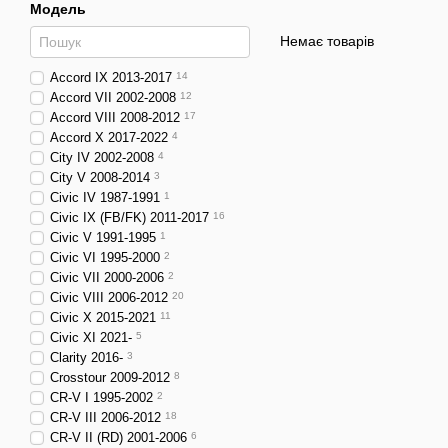
Модель
Немає товарів
Accord IX 2013-2017
14
Accord VII 2002-2008
12
Accord VIII 2008-2012
17
Accord X 2017-2022
4
City IV 2002-2008
4
City V 2008-2014
3
Civic IV 1987-1991
1
Civic IX (FB/FK) 2011-2017
16
Civic V 1991-1995
1
Civic VI 1995-2000
2
Civic VII 2000-2006
2
Civic VIII 2006-2012
20
Civic X 2015-2021
11
Civic XI 2021-
5
Clarity 2016-
3
Crosstour 2009-2012
8
CR-V I 1995-2002
2
CR-V III 2006-2012
18
CR-V II (RD) 2001-2006
6