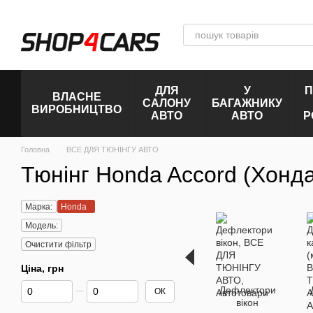
Перейти до основного контенту
ДЛЯ
У
П
ВЛАСНЕ
САЛОНУ
БАГАЖНИКУ
ВИРОБНИЦТВО
АВТО
АВТО
Р
Головна
ВСЕ ДЛЯ ТЮНІНГУ АВТО
Тюнінг Honda Accord (Хонд
Марка:
Honda
Модель:
Очистити фільтр
Ціна, грн
Від Ціна, грн
До Ціна, грн
Дефлектори
ОК
вікон