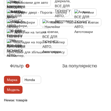
Бризковики для авто
Молдінг двері - Порогів - салону
Антени
Автобафери
Ковпаки - Наклейки на ковпак
Ковпачки на титани
Накладки на пороги та бампер
Проставки для збільшення кліренсу
Фільтр
За популярністю
2
Марка
Honda
Модель
Немає товарів