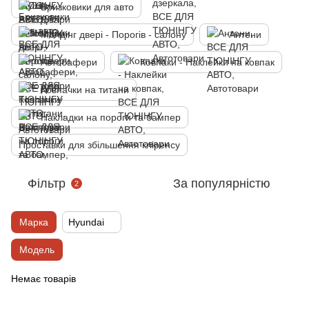
Бризковики для авто
Молдінг двері - Порогів - салону
Антени
Автобафери
Ковпаки - Наклейки на ковпак
Ковпачки на титани
Накладки на пороги та бампер
Проставки для збільшення кліренсу
Фільтр
За популярністю
2
Марка
Hyundai
Модель
Немає товарів