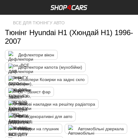
ВСЕ ДЛЯ ТЮНІНГУ АВТО
Тюнінг Hyundai H1 (Хюндай H1) 1996-
2007
Дефлектори вікон
Дефлектори капота (мухобійки)
Спойлери Козирки на заднє скло
Вії - Захист фар
Зимові накладки на решітку радіатора
Сітки декоративні для авто
Насадки на глушник
Автомобільні дзеркала