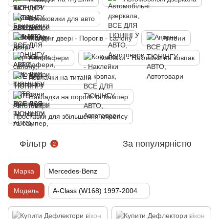
Бризковики для авто
Молдінг двері - Порогів - салону
Антени
Автобафери
Ковпаки - Наклейки на ковпак
Ковпачки на титани
Накладки на пороги та бампер
Проставки для збільшення кліренсу
Фільтр
За популярністю
2
Марка
Mercedes-Benz
Модель
A-Class (W168) 1997-2004