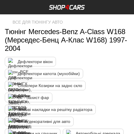
ВСЕ ДЛЯ ТЮНІНГУ АВТО
Тюнінг Mercedes-Benz A-Class W168
(Мерседес-Бенц A-Клас W168) 1997-
2004
Дефлектори вікон
Дефлектори капота (мухобійки)
Спойлери Козирки на заднє скло
Вії - Захист фар
Зимові накладки на решітку радіатора
Сітки декоративні для авто
Насадки на глушник
Автомобільні дзеркала