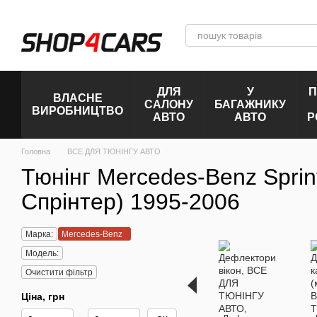
Перейти до основного контенту
ДЛЯ
У
П
ВЛАСНЕ
САЛОНУ
БАГАЖНИКУ
ВИРОБНИЦТВО
АВТО
АВТО
Р
Головна
ВСЕ ДЛЯ ТЮНІНГУ АВТО
Тюнінг Mercedes-Benz Spri
Спрінтер) 1995-2006
Марка:
Mercedes-Benz
Модель:
Очистити фільтр
Ціна, грн
Від Ціна, грн
До Ціна, грн