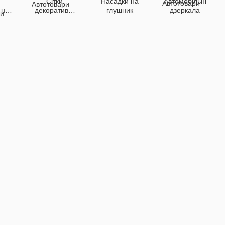
Сітки
Насадки на
Автомобільні
 на
декоративні
глушник
дзеркала
у
для авто
ра