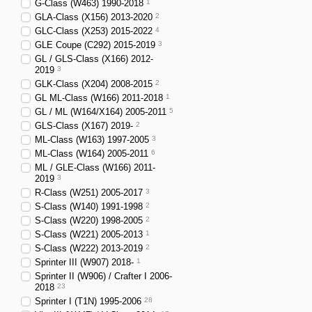
G-Class (W463) 1990-2018
1
GLA-Class (X156) 2013-2020
2
GLC-Class (X253) 2015-2022
4
GLE Coupe (C292) 2015-2019
3
GL / GLS-Class (X166) 2012-
2019
3
GLK-Class (X204) 2008-2015
2
GL ML-Class (W166) 2011-2018
1
GL / ML (W164/X164) 2005-2011
5
GLS-Class (X167) 2019-
2
ML-Class (W163) 1997-2005
3
ML-Class (W164) 2005-2011
6
ML / GLE-Class (W166) 2011-
2019
3
R-Class (W251) 2005-2017
3
S-Class (W140) 1991-1998
2
S-Class (W220) 1998-2005
2
S-Class (W221) 2005-2013
1
S-Class (W222) 2013-2019
2
Sprinter III (W907) 2018-
1
Sprinter II (W906) / Crafter I 2006-
2018
23
Sprinter I (T1N) 1995-2006
28