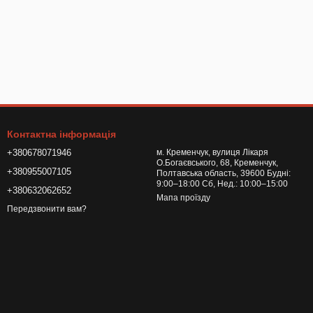
Контактна інформація
+380678071946
м. Кременчук, вулиця Лікаря
О.Богаєвського, 68, Кременчук,
+380955007105
Полтавська область, 39600 Будні:
9:00–18:00 Сб, Нед.: 10:00–15:00
+380632062652
Мапа проїзду
Передзвонити вам?