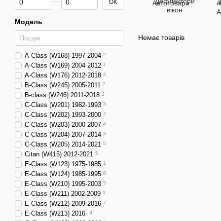
Дефлектори
ОК
вікон
Модель
Немає товарів
A-Class (W168) 1997-2004
2
A-Class (W169) 2004-2012
1
A-Class (W176) 2012-2018
4
B-Class (W245) 2005-2011
7
B-class (W246) 2011-2018
2
C-Class (W201) 1982-1993
3
C-Class (W202) 1993-2000
2
C-Class (W203) 2000-2007
4
C-Class (W204) 2007-2014
3
C-Class (W205) 2014-2021
5
Citan (W415) 2012-2021
5
E-Class (W123) 1975-1985
1
E-Class (W124) 1985-1995
8
E-Class (W210) 1995-2003
5
E-Class (W211) 2002-2009
3
E-Class (W212) 2009-2016
7
E-Class (W213) 2016-
3