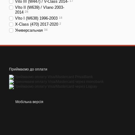
Vito III (W447) / V-Class 2014-
17
VIto II (W639) / VIano 2003-
2014
28
VIto I (W638) 1996-2003
18
X-Class (470) 2017-2020
2
Универсальная
34
Приймаємо до оплати
Мобільна версія