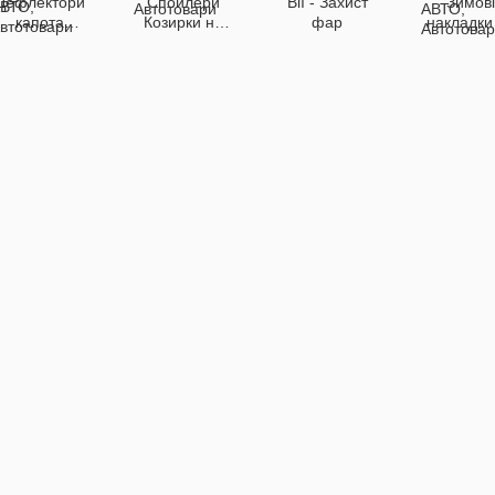
Дефлектори
Спойлери
Вії - Захист
Зимові
капота
Козирки на
фар
накладки
(мухобійки)
заднє скло
решітк
радіато