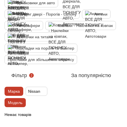
Бризковики для авто
Молдінг двері - Порогів - салону
Антени
Автобафери
Ковпаки - Наклейки на ковпак
Ковпачки на титани
Накладки на пороги та бампер
Проставки для збільшення кліренсу
Фільтр
За популярністю
2
Марка
Nissan
Модель
Немає товарів