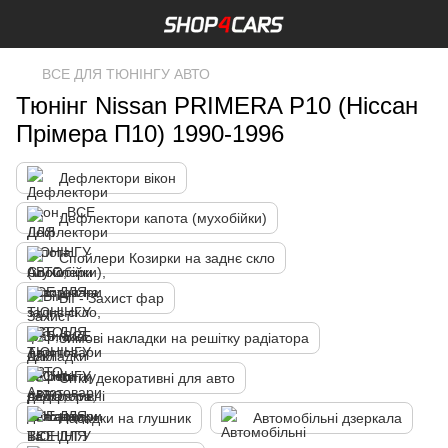
ВСЕ ДЛЯ ТЮНІНГУ АВТО
Тюнінг Nissan PRIMERA P10 (Ніссан
Прімера П10) 1990-1996
Дефлектори вікон
Дефлектори капота (мухобійки)
Спойлери Козирки на заднє скло
Вії - Захист фар
Зимові накладки на решітку радіатора
Сітки декоративні для авто
Насадки на глушник
Автомобільні дзеркала