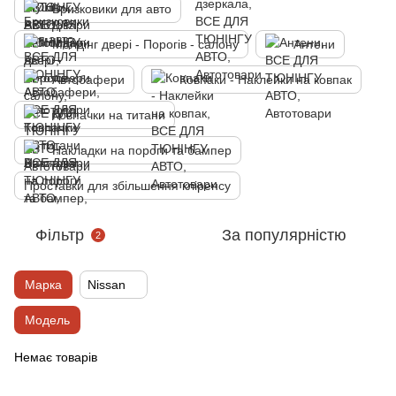
Бризковики для авто
Молдінг двері - Порогів - салону
Антени
Автобафери
Ковпаки - Наклейки на ковпак
Ковпачки на титани
Накладки на пороги та бампер
Проставки для збільшення кліренсу
Фільтр
За популярністю
2
Марка
Nissan
Модель
Немає товарів