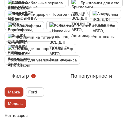
Автомобильные зеркала
Брызговики для авто
Молдинги двери - Порогов - салона
Антенны
Автобаферы
Колпаки - Наклейки на колпак
Колпачки на титаны
Накладки на пороги и бампер
Проставки для увеличения клиренса
Фильтр
По популярности
2
Марка
Ford
Модель
Нет товаров