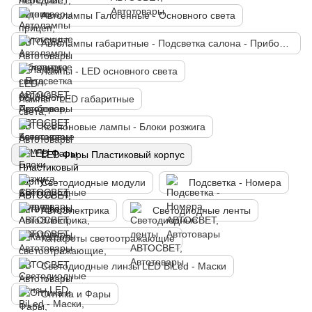
Автолампы Галогенные - Основного света
Автолампы габаритные - Подсветка салона - Приборов
Лампы - LED основного света
Лампы - LED габаритные
Ксеноновые лампы - Блоки розжига
LED Фары Пластиковый корпус
Светодиодные модули
Подсветка - Номера
АвтоЭлектрика
Светодиодные ленты
Катафоты светоотражающие
Светодиодные линзы LED BiLed - Маски
Оптика и Фары