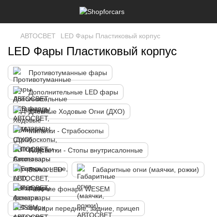
АВТОСВЕТ
LED Фары Пластиковый корпус
LED Фары Пластиковый корпус
Противотуманные фары
Дополнительные LЕD фары
Дневные Ходовые Огни (ДХО)
Мигалки - Страбоскопы
Подсветки - Стопы внутрисалонные
Балка LED
Габаритные огни (маячки, рожки)
Рабочие фонари WESEM
Фонари передние, задние, прицеп