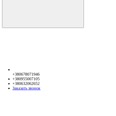
+380678071946
+380955007105
+380632062652
Заказать звонок