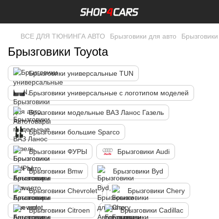
ВСЕ ДЛЯ ТЮНИНГА АВТО
Брызговики для авто
Брызговики
Брызговики Toyota
Брызговики универсальные TUN
Брызговики универсальные с логотипом моделей
Брызговики модельные ВАЗ Ланос Газель
Брызговики большие Sparco
Брызговики ФУРЫ
Брызговики Audi
Брызговики Bmw
Брызговики Byd
Брызговики Chevrolet
Брызговики Chery
Брызговики Citroen
Брызговики Cadillac