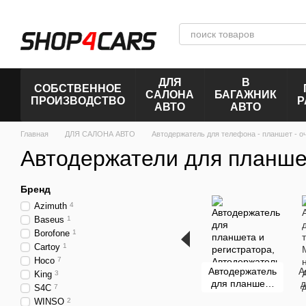
Перейти к основному контенту
ДЛЯ
В
СОБСТВЕННОЕ
САЛОНА
БАГАЖНИК
ПРОИЗВОДСТВО
Р
АВТО
АВТО
Главная
ДЛЯ САЛОНА АВТО
Автодержатель для телефона - планшет - оч
Автодержатели для планше
Бренд
Azimuth
4
Baseus
1
Borofone
1
Cartoy
1
Hoco
7
Автодержатель
А
King
3
для планшета
д
S4C
7
и регистратора
WINSO
2