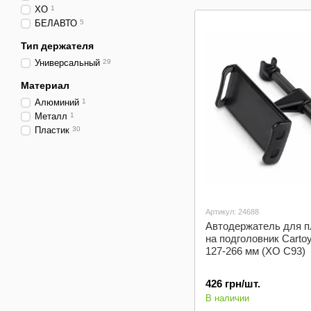
XO
1
БЕЛАВТО
5
Тип держателя
Универсальный
29
Материал
Алюминий
1
Металл
1
Пластик
30
Артикул: 24688
Автодержатель для 
на подголовник Cartoy
127-266 мм (XO C93)
426 грн/шт.
В наличии