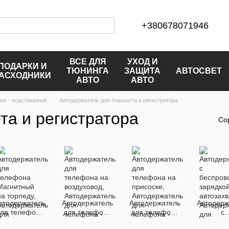
+380678071946
ВСЕ ДЛЯ
УХОД И
ПОДАРКИ И
ТЮНИНГА
ЗАЩИТА
АВТОСВЕТ
АСХОДНИКИ
АВТО
АВТО
ки - подстаканник
Автодержатель для планшета и регистратора
та и регистратора
Со
втодержатель
Автодержатель
Автодержатель
Автодерж
ля телефона
для телефона
для телефона
с
Магнитный на
на воздуховод
на присоске
беспров