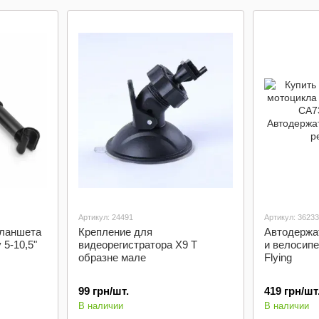
торпеду
зарядк
автозах
Артикул: 24491
Артикул: 36233
планшета
Крепление для
Автодержа
 5-10,5"
видеорегистратора X9 Т
и велосип
образне мале
Flying
99 грн/шт.
419 грн/шт
В наличии
В наличии