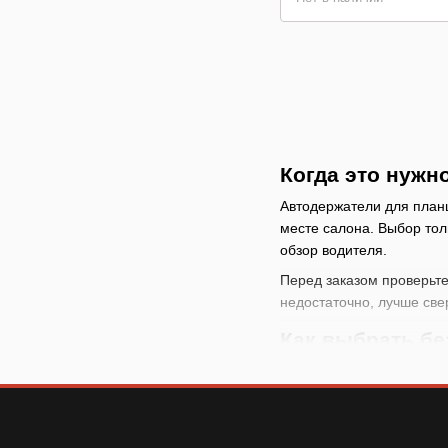
Когда это нужн
Автодержатели для планш
месте салона. Выбор тол
обзор водителя.
Перед заказом проверьте 
недостаточно, лучше све
Как выбрать б
выберите место устан
сравните ширину, диа
проверьте тип фиксац