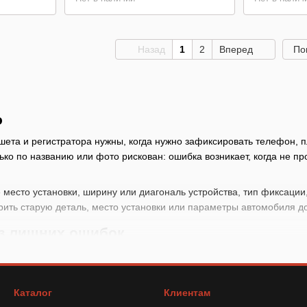
Назад
1
2
Вперед
По
о
ета и регистратора нужны, когда нужно зафиксировать телефон, п
ько по названию или фото рискован: ошибка возникает, когда не пр
место установки, ширину или диагональ устройства, тип фиксации, 
рить старую деталь, место установки или параметры автомобиля д
ез лишних ошибок
овки: торпедо, воздуховод, стекло, подголовник или подстаканник
гональ и вес устройства, если эти данные указаны
Каталог
Клиентам
ии: магнит, зажим, присоска, карман или держатель