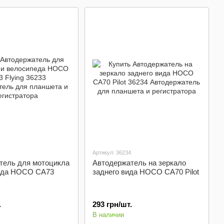
ой и
Подстаканники
ватом
Блокнот
Артикул: 36234
тель для мотоцикла
Автодержатель на зеркало
еда HOCO CA73
заднего вида HOCO CA70 Pilot
.
293 грн/шт.
В наличии