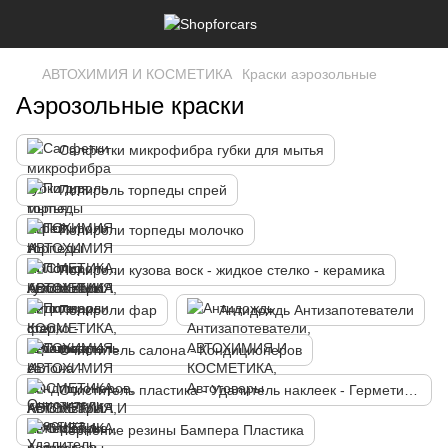
АВТОХИМИЯ И КОСМЕТИКА
Краски аэрозольные
Аэрозольные краски
Салфетки микрофибра губки для мытья
Полироль торпеды спрей
Полироли торпеды молочко
Полироли кузова воск - жидкое стелко - керамика
Полироли фар
Антидождь Антизапотеватели
Очиститель салона - Кондиционеров
Очиститель пластика - Удалитель наклеек - Герметика прокладок - Битума
Чернение резины Бампера Пластика