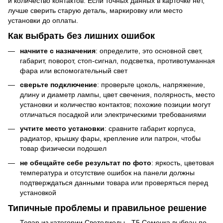
и количество контактов. Если точных данных в карточке нет,
лучше сверить старую деталь, маркировку или место
установки до оплаты.
Как выбрать без лишних ошибок
начните с назначения
: определите, это основной свет,
габарит, поворот, стоп-сигнал, подсветка, противотуманная
фара или вспомогательный свет
сверьте подключение
: проверьте цоколь, напряжение,
длину и диаметр лампы, цвет свечения, полярность, место
установки и количество контактов; похожие позиции могут
отличаться посадкой или электрическими требованиями
учтите место установки
: сравните габарит корпуса,
радиатор, крышку фары, крепление или патрон, чтобы
товар физически подошел
не обещайте себе результат по фото
: яркость, цветовая
температура и отсутствие ошибок на панели должны
подтверждаться данными товара или проверяться перед
установкой
Типичные проблемы и правильное решение
Товар из категории Светодиоды - T5 Семечка выбран по