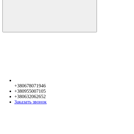
+380678071946
+380955007105
+380632062652
Заказать звонок