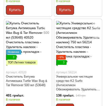
В наличии
В наличии
Купить
Купить
Новинка
3
−9%
ТОП Летних товаров
3
Артикул: 40520
Артикул: 56214
Очиститель Битума
Универсальное чистящее
Антимошка Turtle Wax Bug &
средство K2 Surfo
Tar Remover 500 мл (53648)
(Антисиликон
Обезжириватель Удалитель
наклеек) 750 мл
401 грн/шт.
136 грн/шт.
149 грн
В наличии
В наличии