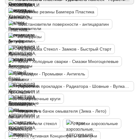
Чернение резины Бампера Пластика
Восстановители поверхности - антицарапин
Антифризы
Разморозка Стекол - Замков - Быстрый Старт
Клей - Холодные сварки - Смазки Многоцелевые
Присадки - Промывки - Антигель
Герметики прокладок - Радиатора - Шовные - Вулканизаторы
Полировочные круги
Жидкость в бачок омывателя (Зима - Лето)
Очистители стекол
Краски аэрозольные
Пена Активная Концентраты Шампуни