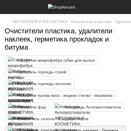
АВТОХИМИЯ И КОСМЕТИКА
Очиститель пластика - Удалите
Очистители пластика, удалители
наклеек, герметика прокладок и
битума
Салфетки микрофибра губки для мытья
Полироль торпеды спрей
Полироли торпеды молочко
Полироли кузова воск - жидкое стелко - керамика
Полироли фар
Антидождь Антизапотеватели
Очиститель салона - Кондиционеров
Очиститель пластика - Удалитель наклеек - Герметика прокладок - Битума