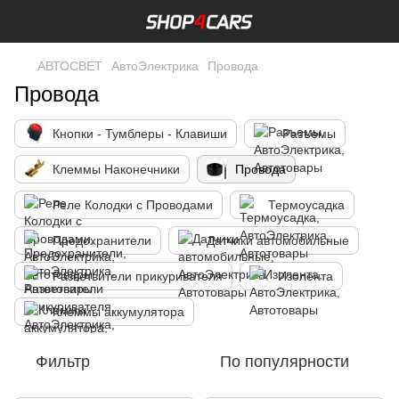
АВТОСВЕТ
АвтоЭлектрика
Провода
Провода
Кнопки - Тумблеры - Клавиши
Разъемы
Клеммы Наконечники
Провода
Реле Колодки с Проводами
Термоусадка
Предохранители
Датчики автомобильные
Разветвители прикуривателя
Изолента
Клеммы аккумулятора
Фильтр
По популярности