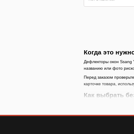
Когда это нужн
Дефлекторы окон Ssang Y
названию или фото риско
Перед заказом проверьте 
карточке товара, использ
Как выбрать б
проверьте автомоб
сравните место уст
особенно для модель
проверяйте ограни