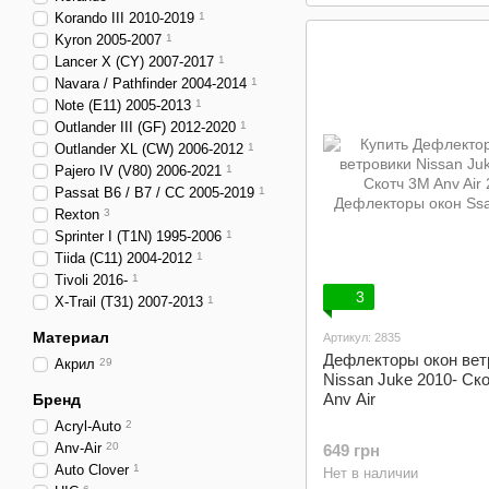
Korando III 2010-2019
1
Kyron 2005-2007
1
Lancer X (CY) 2007-2017
1
Navara / Pathfinder 2004-2014
1
Note (E11) 2005-2013
1
Outlander III (GF) 2012-2020
1
Outlander XL (CW) 2006-2012
1
Pajero IV (V80) 2006-2021
1
Passat B6 / B7 / CC 2005-2019
1
Rexton
3
Sprinter I (T1N) 1995-2006
1
Tiida (C11) 2004-2012
1
Tivoli 2016-
1
3
X-Trail (T31) 2007-2013
1
Материал
Артикул: 2835
Дефлекторы окон вет
Акрил
29
Nissan Juke 2010- Ск
Anv Air
Бренд
Acryl-Auto
2
Anv-Air
20
649 грн
Auto Clover
1
Нет в наличии