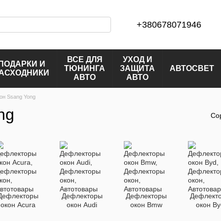
+380678071946
ВСЕ ДЛЯ
УХОД И
ПОДАРКИ И
ТЮНИНГА
ЗАЩИТА
АВТОСВЕТ
АСХОДНИКИ
АВТО
АВТО
он Ssang Yong
ng
Со
Дефлекторы
Дефлекторы
Дефлекторы
Дефлект
окон Acura
окон Audi
окон Bmw
окон By