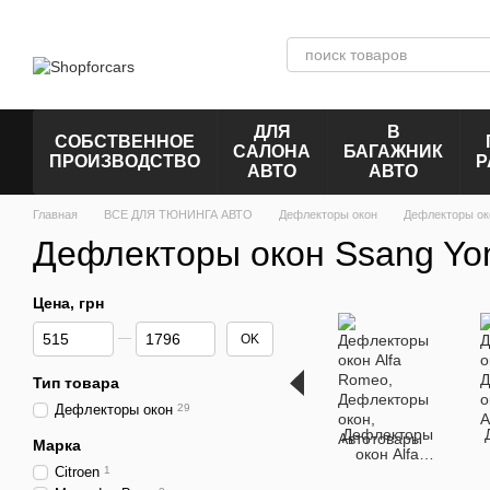
Перейти к основному контенту
ДЛЯ
В
СОБСТВЕННОЕ
САЛОНА
БАГАЖНИК
ПРОИЗВОДСТВО
Р
АВТО
АВТО
Главная
ВСЕ ДЛЯ ТЮНИНГА АВТО
Дефлекторы окон
Дефлекторы ок
Дефлекторы окон Ssang Yo
Цена, грн
От Цена, грн
До Цена, грн
OK
Тип товара
Дефлекторы окон
29
Дефлекторы
Марка
окон Alfa
Citroen
1
Romeo