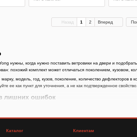
Назад
1
2
Вперед
По
о
ong нужны, когда нужно поставить ветровики на двери и подобрать
ван: похожий комплект может отличаться поколением, кузовом, ко
марку, модель, год, кузов, поколение, количество дефлекторов в к
уйте ее как пункт для уточнения, а не как подтвержденное свойство
ез лишних ошибок
иль
: сначала сверяйте автомобиль, а не только бренд: у одной ма
ановки
: проверьте марку, модель, год, кузов, поколение, количест
ных категорий
Каталог
Клиентам
чения
: посмотрите, для каких дверей предназначен комплект, и ср