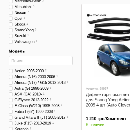
Mercedes-Benz
3
Mitsubishi
5
Nissan
7
Opel
1
Skoda
1
SsangYong
9
Suzuki
1
Volkswagen
1
Модель
Action 2005-2009
2
Almera (N16) 2000-2006
1
Almera (N17) / G15 2012-2018
1
Astra (G) 1998-2009
1
Артикул: 89987
ASX (GA) 2010-
1
Дефлекторы окон вет
для Ssang Yong Action
C-Elysee 2012-2022
1
2009 4 шт (Auto Clover
E-Class (W210) 1995-2003
2
Fabia I (6Y) 1999-2008
1
Grand Vitara II (JT) 2005-2017
1
1 210 грн/Комплект
Juke (F15) 2010-2019
1
В наличии
Korando
1