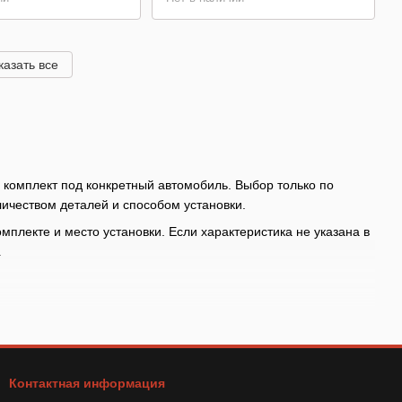
казать все
 комплект под конкретный автомобиль. Выбор только по
личеством деталей и способом установки.
омплекте и место установки. Если характеристика не указана в
.
рки бывают разные кузова и годы выпуска
во дефлекторов в комплекте и место установки до оплаты,
Контактная информация
авните форму рамки стекла с фото товара