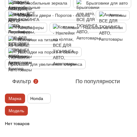
Автомобильные зеркала
Брызговики для авто
Молдинги двери - Порогов - салона
Антенны
Автобаферы
Колпаки - Наклейки на колпак
Колпачки на титаны
Накладки на пороги и бампер
Проставки для увеличения клиренса
Фильтр
По популярности
2
Марка
Honda
Модель
Нет товаров