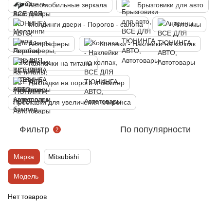
Автомобильные зеркала
Брызговики для авто
Молдинги двери - Порогов - салона
Антенны
Автобаферы
Колпаки - Наклейки на колпак
Колпачки на титаны
Накладки на пороги и бампер
Проставки для увеличения клиренса
Фильтр
По популярности
2
Марка
Mitsubishi
Модель
Нет товаров