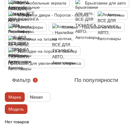
Автомобильные зеркала
Брызговики для авто
Молдинги двери - Порогов - салона
Антенны
Автобаферы
Колпаки - Наклейки на колпак
Колпачки на титаны
Накладки на пороги и бампер
Проставки для увеличения клиренса
Фильтр
По популярности
2
Марка
Nissan
Модель
Нет товаров