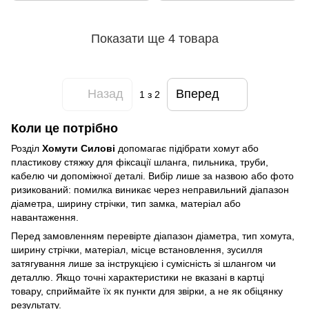
Показати ще 4 товара
Назад
Вперед
1
з 2
Коли це потрібно
Розділ
Хомути Силові
допомагає підібрати хомут або
пластикову стяжку для фіксації шланга, пильника, труби,
кабелю чи допоміжної деталі. Вибір лише за назвою або фото
ризикований: помилка виникає через неправильний діапазон
діаметра, ширину стрічки, тип замка, матеріал або
навантаження.
Перед замовленням перевірте діапазон діаметра, тип хомута,
ширину стрічки, матеріал, місце встановлення, зусилля
затягування лише за інструкцією і сумісність зі шлангом чи
деталлю. Якщо точні характеристики не вказані в картці
товару, сприймайте їх як пункти для звірки, а не як обіцянку
результату.