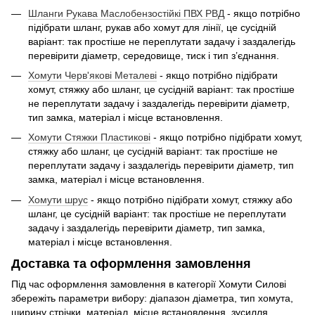
Шланги Рукава Маслобензостійкі ПВХ РВД
- якщо потрібно
підібрати шланг, рукав або хомут для лінії, це сусідній
варіант: так простіше не переплутати задачу і заздалегідь
перевірити діаметр, середовище, тиск і тип з’єднання.
Хомути Черв'якові Металеві
- якщо потрібно підібрати
хомут, стяжку або шланг, це сусідній варіант: так простіше
не переплутати задачу і заздалегідь перевірити діаметр,
тип замка, матеріал і місце встановлення.
Хомути Стяжки Пластикові
- якщо потрібно підібрати хомут,
стяжку або шланг, це сусідній варіант: так простіше не
переплутати задачу і заздалегідь перевірити діаметр, тип
замка, матеріал і місце встановлення.
Хомути шрус
- якщо потрібно підібрати хомут, стяжку або
шланг, це сусідній варіант: так простіше не переплутати
задачу і заздалегідь перевірити діаметр, тип замка,
матеріал і місце встановлення.
Доставка та оформлення замовлення
Під час оформлення замовлення в категорії Хомути Силові
збережіть параметри вибору: діапазон діаметра, тип хомута,
ширину стрічки, матеріал, місце встановлення, зусилля