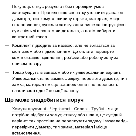
Покупець очікує результат без перевірки умов
застосування. Правильніше спочатку уточнити діапазон
діаметра, тип хомута, ширину стрічки, матеріал, місце
встановлення, зусилля затягування лише за інструкцією і
сумісність зі шлангом чи деталлю, а потім вибирати
конкретний товар.
Комплект підходить за назвою, але не збігається за
монтажем або підключенням. До оплати перевірте
комплектацію, кріплення, роз’єми або робочу зону за
описом товару.
Товар беруть із запасом або як універсальний варіант.
Універсальність не замінює звірку: перевірте діаметр, тип
замка, матеріал і місце встановлення і не переносіть
властивості однієї позиції на іншу.
Що може знадобитися поруч
Хомути пружинні - Черв'якові - Силові - Трубні
- якщо
потрібно підібрати хомут, стяжку або шланг, це сусідній
варіант: так простіше не переплутати задачу і заздалегідь
перевірити діаметр, тип замка, матеріал і місце
встановлення.