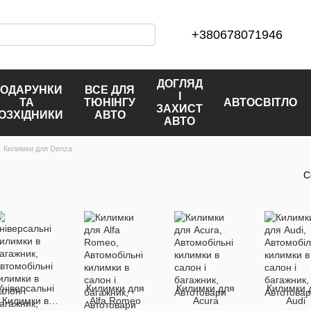
+380678071946
ДОГЛЯД
ОДАРУНКИ
ВСЕ ДЛЯ
І
ТА
ТЮНІНГУ
АВТОСВІТЛО
ЗАХИСТ
ОЗХІДНИКИ
АВТО
АВТО
Килимки для Denza
С
Універсальні
Килимки для
Килимки для
Килимки 
Килимки в
Alfa Romeo
Acura
Audi