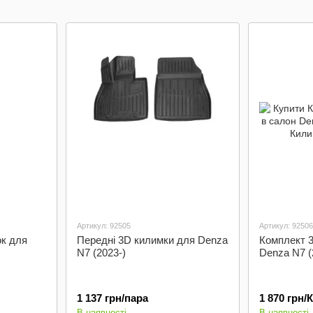
багажник
Артикул: 92505
Артикул: 92506
ок для
Передні 3D килимки для Denza
Комплект 3
N7 (2023-)
Denza N7 (
1 137 грн/пара
1 870 грн
В наявності
В наявності