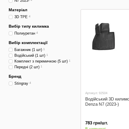
N7 2023-
салон
Матеріал
3D TPE
4
Вибір типу килимка
Полиуретан
4
Вибір комплектації
Багажник (1 шт)
1
Водійський (1 шт)
1
Комплект з перемичкою (5 шт)
1
Передні (2 шт)
1
Бренд
Stingray
4
Артикул: 92504
Водійський 3D килим
Denza N7 (2023-)
783 грн/шт.
В наявності