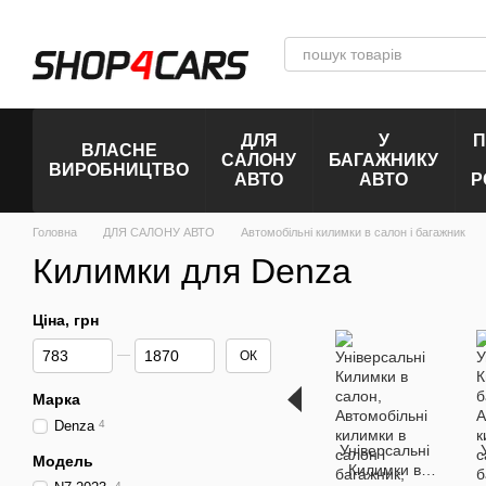
Перейти до основного контенту
ДЛЯ
У
П
ВЛАСНЕ
САЛОНУ
БАГАЖНИКУ
ВИРОБНИЦТВО
АВТО
АВТО
Р
Головна
ДЛЯ САЛОНУ АВТО
Автомобільні килимки в салон і багажник
Килимки для Denza
Ціна, грн
Від Ціна, грн
До Ціна, грн
ОК
Марка
Denza
4
Універсальні
Модель
Килимки в
4