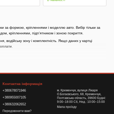
ки за формою, кріпленнями і моделлю авто. Вибір тільки за
дом, кріпленнями, підп’ятником і зоною покриття.
я, водійську зону і комплектність. Якщо даних у картці
 оплати.
ю або сезонний комфорт
рік і кузов авто
ю товару
Контактна інформація
органам керування
+380678071946
м. Кременчук, вулиця Лікаря
О.Богаєвського, 68, Кременчук,
+380955007105
Полтавська область, 39600 Будні:
9:00–18:00 Сб, Нед.: 10:00–15:00
+380632062652
я до живлення, звіряйте параметри з карткою і не залишайте
Мапа проїзду
Передзвонити вам?