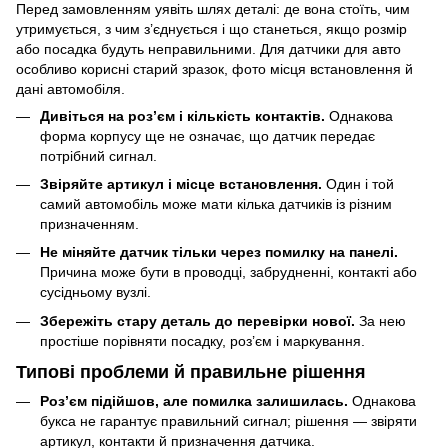
Перед замовленням уявіть шлях деталі: де вона стоїть, чим
утримується, з чим з’єднується і що станеться, якщо розмір
або посадка будуть неправильними. Для датчики для авто
особливо корисні старий зразок, фото місця встановлення й
дані автомобіля.
Дивіться на роз’єм і кількість контактів.
Однакова
форма корпусу ще не означає, що датчик передає
потрібний сигнал.
Звіряйте артикул і місце встановлення.
Один і той
самий автомобіль може мати кілька датчиків із різним
призначенням.
Не міняйте датчик тільки через помилку на панелі.
Причина може бути в проводці, забрудненні, контакті або
сусідньому вузлі.
Збережіть стару деталь до перевірки нової.
За нею
простіше порівняти посадку, роз’єм і маркування.
Типові проблеми й правильне рішення
Роз’єм підійшов, але помилка залишилась.
Однакова
букса не гарантує правильний сигнал; рішення — звіряти
артикул, контакти й призначення датчика.