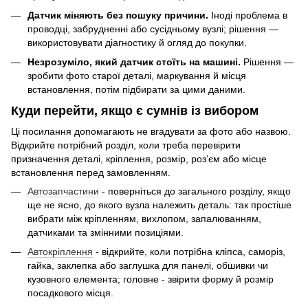
Датчик міняють без пошуку причини.
Іноді проблема в
проводці, забрудненні або сусідньому вузлі; рішення —
використовувати діагностику й огляд до покупки.
Незрозуміло, який датчик стоїть на машині.
Рішення —
зробити фото старої деталі, маркування й місця
встановлення, потім підбирати за цими даними.
Куди перейти, якщо є сумнів із вибором
Ці посилання допомагають не вгадувати за фото або назвою.
Відкрийте потрібний розділ, коли треба перевірити
призначення деталі, кріплення, розмір, роз’єм або місце
встановлення перед замовленням.
Автозапчастини
- поверніться до загального розділу, якщо
ще не ясно, до якого вузла належить деталь: так простіше
вибрати між кріпленням, вихлопом, запалюванням,
датчиками та змінними позиціями.
Автокріплення
- відкрийте, коли потрібна кліпса, саморіз,
гайка, заклепка або заглушка для панелі, обшивки чи
кузовного елемента; головне - звірити форму й розмір
посадкового місця.