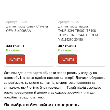
Артикул: 95621
Артикул: 95622
Датчик тиску оливи Chrysler
Датчик тиску масла
OEM 5149098AA
TAKEUCHI TB007, TB108,
TB125 3TNE82A-ETB OEM
YM114250-39450
434 грн/шт.
407 грн/шт.
В наявності
В наявності
Купити
Купити
Датчики для авто варто обирати через реальну задачу на
автомобілі, а не за однією назвою категорії. Датчики обирають
за роз’ємом, кількістю контактів, місцем встановлення та
сигналом, який очікує блок керування. Такий підхід зменшує
ризик повернення й допомагає одразу зрозуміти, які дані
потрібні перед покупкою.
Як вибрати без зайвих повернень