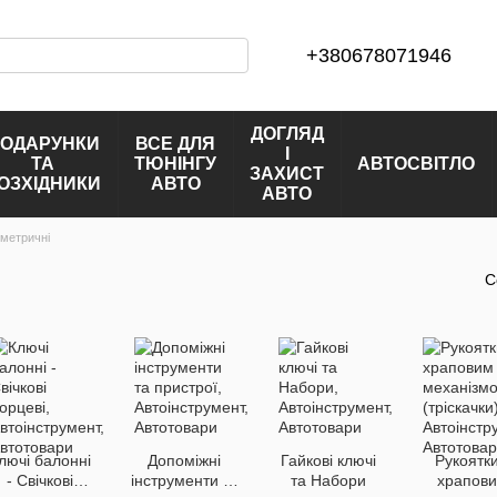
+380678071946
ДОГЛЯД
ОДАРУНКИ
ВСЕ ДЛЯ
І
ТА
ТЮНІНГУ
АВТОСВІТЛО
ЗАХИСТ
ОЗХІДНИКИ
АВТО
АВТО
метричні
С
лючі балонні
Допоміжні
Гайкові ключі
Рукоятки
- Свічкові
інструменти та
та Набори
храпов