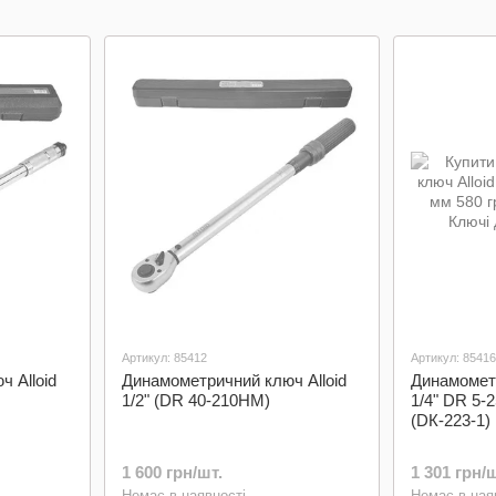
Торцеві
пристрої
механіз
(тріскачк
Артикул: 85412
Артикул: 85416
 Alloid
Динамометричний ключ Alloid
Динамометр
1/2" (DR 40-210HM)
1/4" DR 5-
(DК-223-1)
1 600 грн/шт.
1 301 грн/ш
Немає в наявності
Немає в ная