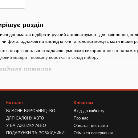
ирішує розділ
ні допомагає підібрати ручний автоінструмент для кріплення, коліс, 
чи фото: однакові на вигляд ключі та головки можуть мати інший р
вте товар із реальною задачею, умовами використання та параметра
ковий квадрат, довжину воротка та склад набору.
 зайвих помилок
розділі Ключі динамометричні важливо розуміти, чи потрібна разова 
О
раметри
: перевірте розмір ключа або головки, профіль кріплення, п
знятися посадкою, діапазоном або підключенням
Каталог
Клієнтам
ВЛАСНЕ ВИРОБНИЦТВО
Вхід до кабінету
ники
: якщо інструмент працює з насадкою, шлангом, диском, бітою а
ика
ДЛЯ САЛОНУ АВТО
Про нас
У БАГАЖНИКУ АВТО
Оплата і доставка
за кількістю
: відкрийте склад і переконайтеся, що в ньому є потрі
ПОДАРУНКИ ТА РОЗХІДНИКИ
Обмін та повернення