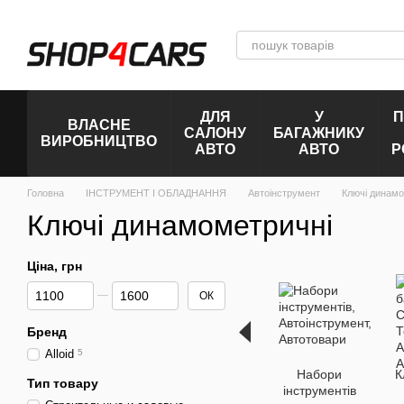
Перейти до основного контенту
ДЛЯ
У
П
ВЛАСНЕ
САЛОНУ
БАГАЖНИКУ
ВИРОБНИЦТВО
АВТО
АВТО
Р
Головна
ІНСТРУМЕНТ І ОБЛАДНАННЯ
Автоінструмент
Ключі динамо
Ключі динамометричні
Ціна, грн
Від Ціна, грн
До Ціна, грн
ОК
Бренд
Alloid
5
Набори
К
Тип товару
інструментів