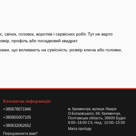
свічок, головок, воротків і сервісних робіт. Тут не варто
озмір, профіль або посадковий квадрат.
ми, що впливають на сумісність: розмір ключа або головки,
робота в дорозі, обслуговування в гаражі або регулярне
осадковий квадрат, довжину воротка та склад набору; схожі
Контактна інформація
+380678071946
м. Кременчук, вулиця Лікаря
бо запчастиною, перевірте хвостовик, різьбу, діаметр і
О.Богаєвського, 68, Кременчук,
+380955007105
Полтавська область, 39600 Будні:
9:00–18:00 Сб, Нед.: 10:00–15:00
бний розмір, тип насадки або елемент для вашої операції
+380632062652
Мапа проїзду
Передзвонити вам?