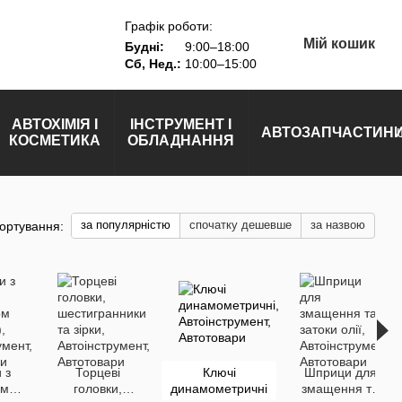
Графік роботи:
Мій кошик
Будні:
9:00–18:00
Сб, Нед.:
10:00–15:00
АВТОХІМІЯ І
ІНСТРУМЕНТ І
АВТОЗАПЧАСТИН
КОСМЕТИКА
ОБЛАДНАННЯ
за популярністю
спочатку дешевше
за назвою
ортування:
 з
Торцеві
Ключі
Шприци для
им
головки,
динамометричні
змащення та