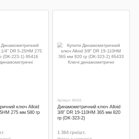
мом
шестигранники
затоки олії
и)
та зірки
Артикул: 85433
ичний ключ Alloid
Динамометричний ключ Alloid
25HM 275 мм 580 гр
3/8" DR 19-110HM 365 мм 820
гр (DК-323-2)
т.
1 364 грн/шт.
вності
Немає в наявності