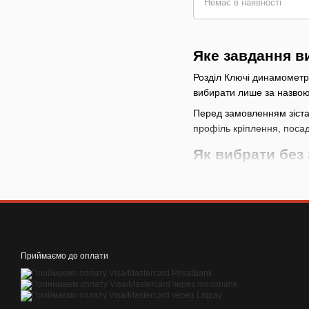
Немає в наявності
Яке завдання в
Розділ Ключі динамометрич
вибирати лише за назвою 
Перед замовленням зіста
профіль кріплення, посад
Як вибрати без
почніть із задачі
: у 
навантаження на СТ
дивіться робочі па
позиції можуть відрі
враховуйте витрат
Приймаємо до оплати
призначення витратн
не вибирайте набір 