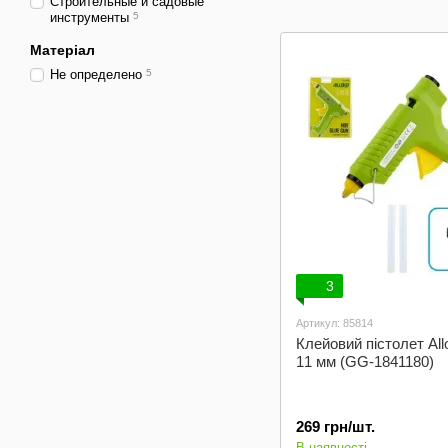
Строительные и садовые
Шліфувальні
инструменты
5
елементи
Матеріал
Не определено
5
3
Артикул: 85814
Клейовий пістолет All
11 мм (GG-1841180)
269 грн/шт.
В наявності