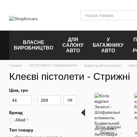
Перейти до основного контенту
ДЛЯ
У
П
ВЛАСНЕ
САЛОНУ
БАГАЖНИКУ
ВИРОБНИЦТВО
АВТО
АВТО
Р
Головна
ІНСТРУМЕНТ І ОБЛАДНАННЯ
Будівельний інструмент
Клеєв
Клеєві пістолети - Стрижні
Ціна, грн
Від Ціна, грн
До Ціна, грн
ОК
Бренд
Alloid
5
Кола відрізні
Тип товару
Зачисні -