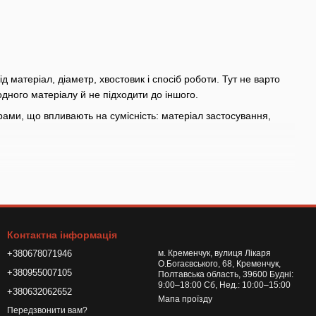
д матеріал, діаметр, хвостовик і спосіб роботи. Тут не варто
дного матеріалу й не підходити до іншого.
ами, що впливають на сумісність: матеріал застосування,
зова робота в дорозі, обслуговування в гаражі або регулярне
истість, довжину, тип кріплення та сумісний інструмент; схожі
Контактна інформація
+380678071946
м. Кременчук, вулиця Лікаря
бо запчастиною, перевірте хвостовик, різьбу, діаметр і
О.Богаєвського, 68, Кременчук,
+380955007105
Полтавська область, 39600 Будні:
9:00–18:00 Сб, Нед.: 10:00–15:00
бний розмір, тип насадки або елемент для вашої операції
+380632062652
Мапа проїзду
Передзвонити вам?