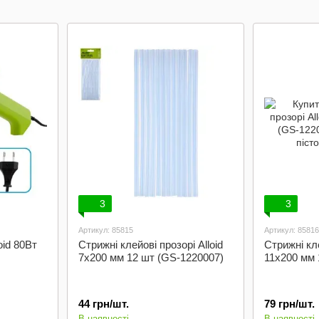
3
3
Артикул: 85815
Артикул: 85816
oid 80Вт
Стрижні клейові прозорі Alloid
Стрижні кле
7х200 мм 12 шт (GS-1220007)
11х200 мм 
44 грн/шт.
79 грн/шт.
В наявності
В наявності