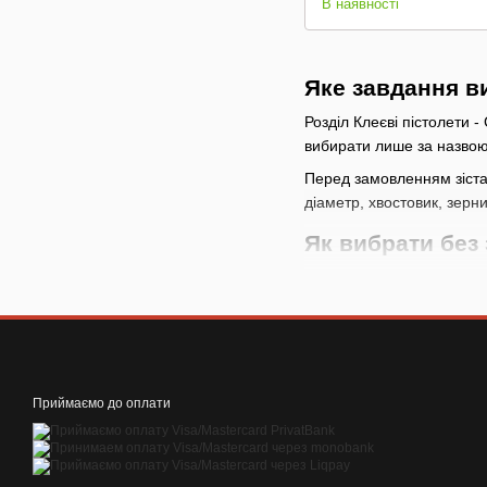
В наявності
Яке завдання в
Розділ Клеєві пістолети -
вибирати лише за назвою 
Перед замовленням зіста
діаметр, хвостовик, зерни
Як вибрати без
почніть із задачі
: у 
навантаження на СТ
дивіться робочі па
позиції можуть відрі
враховуйте витрат
Приймаємо до оплати
призначення витратн
не вибирайте набір 