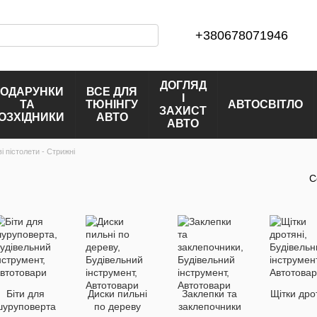
+380678071946
ДОГЛЯД
ОДАРУНКИ
ВСЕ ДЛЯ
І
ТА
ТЮНІНГУ
АВТОСВІТЛО
ЗАХИСТ
ОЗХІДНИКИ
АВТО
АВТО
і пістолети - Стрижні
С
Біти для
Диски пильні
Заклепки та
Щітки дро
шуруповерта
по дереву
заклепочники