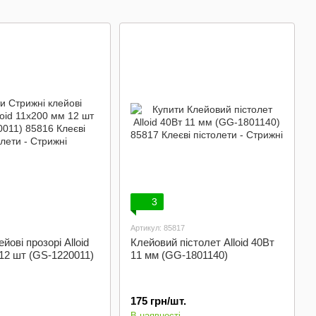
3
Артикул: 85817
йові прозорі Alloid
Клейовий пістолет Alloid 40Вт
12 шт (GS-1220011)
11 мм (GG-1801140)
175 грн/шт.
В наявності