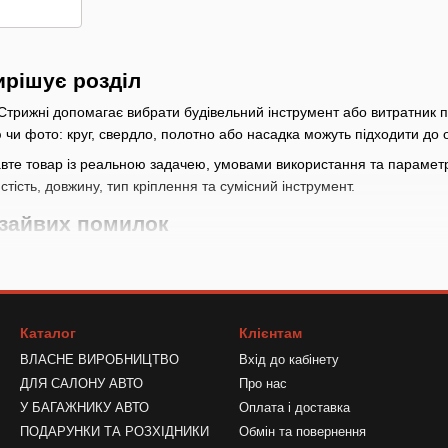
ирішує розділ
 Стрижні допомагає вибрати будівельний інструмент або витратник пі
чи фото: круг, свердло, полотно або насадка можуть підходити до о
вте товар із реальною задачею, умовами використання та параметр
стість, довжину, тип кріплення та сумісний інструмент.
 зайвих помилок
розділі Клеєві пістолети - Стрижні важливо розуміти, чи потрібна ра
О
раметри
: перевірте матеріал застосування, діаметр, хвостовик, зерн
знятися посадкою, діапазоном або підключенням
Каталог
Клієнтам
ВЛАСНЕ ВИРОБНИЦТВО
Вхід до кабінету
ники
: якщо інструмент працює з насадкою, шлангом, диском, бітою а
ика
ДЛЯ САЛОНУ АВТО
Про нас
У БАГАЖНИКУ АВТО
Оплата і доставка
за кількістю
: відкрийте склад і переконайтеся, що в ньому є потрі
ПОДАРУНКИ ТА РОЗХІДНИКИ
Обмін та повернення