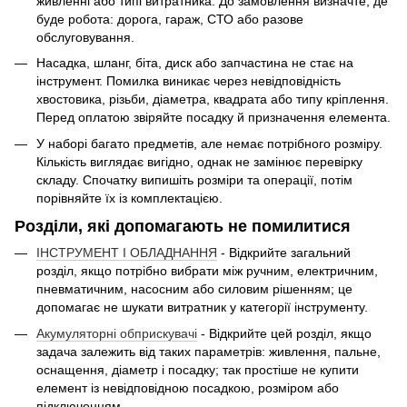
живленні або типі витратника. До замовлення визначте, де
буде робота: дорога, гараж, СТО або разове
обслуговування.
Насадка, шланг, біта, диск або запчастина не стає на
інструмент. Помилка виникає через невідповідність
хвостовика, різьби, діаметра, квадрата або типу кріплення.
Перед оплатою звіряйте посадку й призначення елемента.
У наборі багато предметів, але немає потрібного розміру.
Кількість виглядає вигідно, однак не замінює перевірку
складу. Спочатку випишіть розміри та операції, потім
порівняйте їх із комплектацією.
Розділи, які допомагають не помилитися
ІНСТРУМЕНТ І ОБЛАДНАННЯ
- Відкрийте загальний
розділ, якщо потрібно вибрати між ручним, електричним,
пневматичним, насосним або силовим рішенням; це
допомагає не шукати витратник у категорії інструменту.
Акумуляторні обприскувачі
- Відкрийте цей розділ, якщо
задача залежить від таких параметрів: живлення, пальне,
оснащення, діаметр і посадку; так простіше не купити
елемент із невідповідною посадкою, розміром або
підключенням.