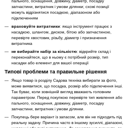
пального, оснащення, довжину, діаметр, посадку
запчастини, витратник і умови ділянки; схожі позиції
можуть відрізнятися посадкою, діапазоном або
підключенням
враховуйте витратники
: якщо інструмент працює з
насадкою, шлангом, диском, бітою або запчастиною,
перевірте хвостовик, різьбу, діаметр і призначення
витратника
не вибирайте набір за кількістю
: відкрийте склад і
переконайтеся, що в ньому є потрібний розмір, тип
насадки або елемент для вашої операції
Типові проблеми та правильне рішення
Якщо товар із розділу Садова техніка вибирати за фото,
може виявитися, що посадка, розмір або підключення інші.
Так буває, коли зовнішній вигляд вважають головним
параметром. Перед покупкою перевірте тип живлення або
пального, оснащення, довжину, діаметр, посадку
запчастини, витратник і умови ділянки.
Покупець бере варіант із запасом, але він не підходить під
реальну задачу. Причина часто в іншому зусиллі, діапазоні,