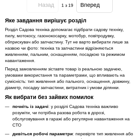
Назад
Вперед
1
з 19
Яке завдання вирішує розділ
Розділ Садова техніка допомагає підібрати садову техніку,
пилу, мотокосу, газонокосарку, мотобур, повітродувку,
обприскувач або запчастину. Тут не варто вибирати лише за
назвою чи фото: техніка та запчастини відрізняються
живленням, пальним, оснащенням, посадкою та режимом
навантаження.
Перед замовленням зіставте товар із реальною задачею,
умовами використання та параметрами, що впливають на
сумісність: тип живлення або пального, оснащення, довжину,
діаметр, посадку запчастини, витратник і умови ділянки.
Як вибрати без зайвих помилок
почніть із задачі
: у розділі Садова техніка важливо
розуміти, чи потрібна разова робота в дорозі,
обслуговування в гаражі або регулярне навантаження на
СТО
дивіться робочі параметри
: перевірте тип живлення або