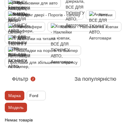
Бризковики для авто
Молдінг двері - Порогів - салону
Антени
Автобафери
Ковпаки - Наклейки на ковпак
Ковпачки на титани
Накладки на пороги та бампер
Проставки для збільшення кліренсу
Фільтр
За популярністю
2
Марка
Ford
Модель
Немає товарів