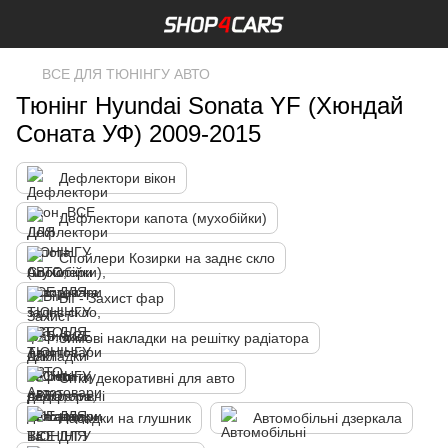
ВСЕ ДЛЯ ТЮНІНГУ АВТО
Тюнінг Hyundai Sonata YF (Хюндай
Соната УФ) 2009-2015
Дефлектори вікон
Дефлектори капота (мухобійки)
Спойлери Козирки на заднє скло
Вії - Захист фар
Зимові накладки на решітку радіатора
Сітки декоративні для авто
Насадки на глушник
Автомобільні дзеркала