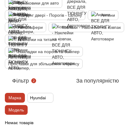
Бризковики для авто
Молдінг двері - Порогів - салону
Антени
Автобафери
Ковпаки - Наклейки на ковпак
Ковпачки на титани
Накладки на пороги та бампер
Проставки для збільшення кліренсу
Фільтр
За популярністю
2
Марка
Hyundai
Модель
Немає товарів